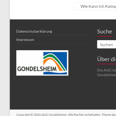
Wie Kann Ich Kamag
Suche
Datenschutzerklärung
Impressum
Über d
Die AGG is
Gondelshei
Copyright © 2026
AGG Gondelsheim
. Alle Rechte vorbehalten. Theme
Sp