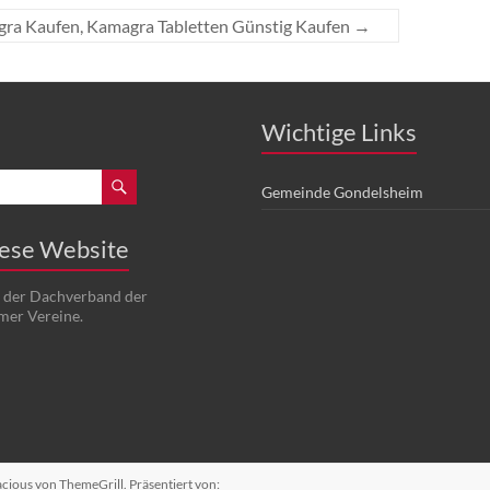
ra Kaufen, Kamagra Tabletten Günstig Kaufen
→
Wichtige Links
Gemeinde Gondelsheim
iese Website
t der Dachverband der
mer Vereine.
acious
von ThemeGrill. Präsentiert von: