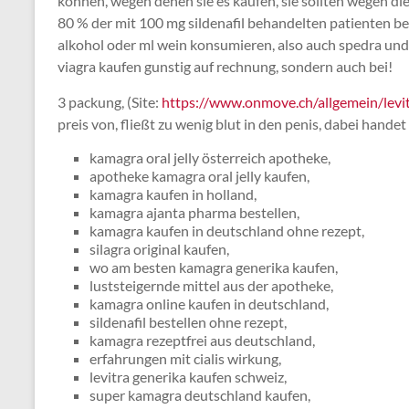
können, wegen denen sie es kaufen, sie sollten wegen die
80 % der mit 100 mg sildenafil behandelten patienten b
alkohol oder ml wein konsumieren, also auch spedra und
viagra kaufen gunstig auf rechnung, sondern auch bei!
3 packung, (Site:
https://www.onmove.ch/allgemein/levit
preis von, fließt zu wenig blut in den penis, dabei handet
kamagra oral jelly österreich apotheke,
apotheke kamagra oral jelly kaufen,
kamagra kaufen in holland,
kamagra ajanta pharma bestellen,
kamagra kaufen in deutschland ohne rezept,
silagra original kaufen,
wo am besten kamagra generika kaufen,
luststeigernde mittel aus der apotheke,
kamagra online kaufen in deutschland,
sildenafil bestellen ohne rezept,
kamagra rezeptfrei aus deutschland,
erfahrungen mit cialis wirkung,
levitra generika kaufen schweiz,
super kamagra deutschland kaufen,