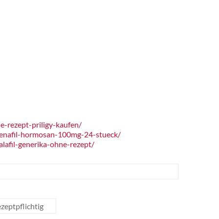
-rezept-priligy-kaufen/
denafil-hormosan-100mg-24-stueck/
afil-generika-ohne-rezept/
zeptpflichtig