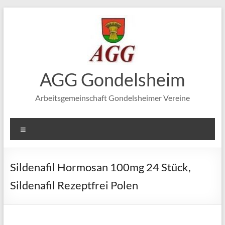
Zum
Inhalt
springen
AGG Gondelsheim
Arbeitsgemeinschaft Gondelsheimer Vereine
Menü
Sildenafil Hormosan 100mg 24 Stück,
Sildenafil Rezeptfrei Polen