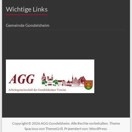
Wichtige Links
Gemeinde Gondelsheim
Copyright © 2026
AGG Gondelsheim
. Alle Rechte vorbehalten. Theme
Spacious
von ThemeGrill. Präsentiert von:
WordPress
.