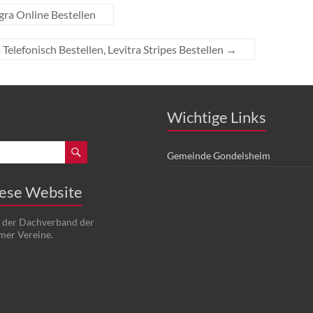
gra Online Bestellen
 Telefonisch Bestellen, Levitra Stripes Bestellen
→
Wichtige Links
Gemeinde Gondelsheim
iese Website
t der Dachverband der
mer Vereine.