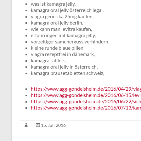
was ist kamagra jelly,
kamagra oral jelly österreich legal,
viagra generika 25mg kaufen,
kamagra oral jelly berlin,
wie kann man levitra kaufen,
erfahrungen mit kamagra jelly,
vorzeitiger samenerguss verhindern,
kleine runde blaue pillen,
viagra rezeptfrei in dänemark,
kamagra tablets,
kamagra oral jelly in österreich,
kamagra brausetabletten schweiz,
https://www.agg-gondelsheim.de/2016/04/29/viag
https://www.agg-gondelsheim.de/2016/06/15/levit
https://www.agg-gondelsheim.de/2016/06/22/sich
https://www.agg-gondelsheim.de/2016/07/13/ka
15. Juli 2016