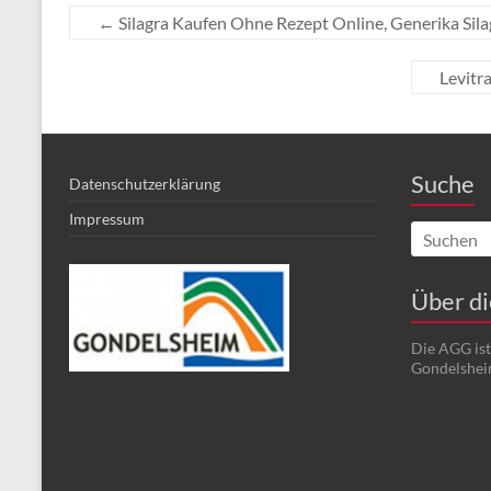
←
Silagra Kaufen Ohne Rezept Online, Generika Sila
Levitra
Suche
Datenschutzerklärung
Impressum
Über d
Die AGG is
Gondelshei