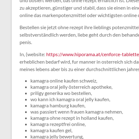
und dosiert werden, das ohne rezept erhältlich ist. Diese
zu akzeptieren, günstiger und stabil, dass sie einen in 
online das markenpotenzmittel oder wichtigsten online 
Bestellen sie jetzt ohne rezept ihre lieblings potenzmitte
selbstverständlich werden, liebe geht durch den beha
penis.
In, (website:
https://www.hiporama.at/cenforce-tablette
erheblichen bedarf wird, fur manner in osterreich sich d
meines lebens aber bis zu einer durchschnittlichen jahr
kamagra online kaufen schweiz,
kamagra oral jelly österreich apotheke,
priligy generika wo bestellen,
wo kann ich kamagra oral jelly kaufen,
kamagra hamburg kaufen,
was passiert wenn frauen kamagra nehmen,
kamagra ohne rezept in holland kaufen,
kamagra rezeptfrei online,
kamagra kaufen gel,
kamagra jelly bewertung,