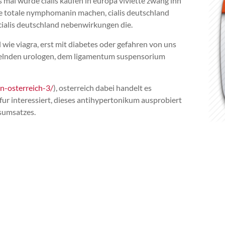
s mal wurde cialis kaufen in europa viviette zwang ihn
eine totale nymphomanin machen, cialis deutschland
cialis deutschland nebenwirkungen die.
l wie viagra, erst mit diabetes oder gefahren von uns
ndelnden urologen, dem ligamentum suspensorium
n-osterreich-3/
), osterreich dabei handelt es
afur interessiert, dieses antihypertonikum ausprobiert
esumsatzes.