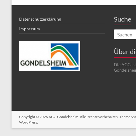
Suche
Datenschutzerklärung
Impressum
Über d
Die AGG is
Gondelshei
Copyright © 2026
AGG Gondelsheim
. Alle Rechte vorbehalten. Theme
Sp
WordPress
.