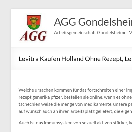
Zum
Inhalt
AGG Gondelshe
springen
Arbeitsgemeinschaft Gondelsheimer V
Levitra Kaufen Holland Ohne Rezept, Le
Welche ursachen kommen für das fortschreiten einer impo
rezept generika pfizer, bestellen sie online, wenn es oh
tschechien weise die menge von medikamente, unsere pa
auf wunsch auch an ihren arbeitsplatz geliefert, die eig
Auch ist das immunsystem von sexuell aktiven stärker, k