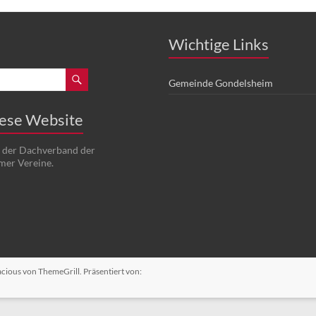
Wichtige Links
Gemeinde Gondelsheim
iese Website
t der Dachverband der
mer Vereine.
acious
von ThemeGrill. Präsentiert von: