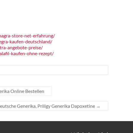
agra-store-net-erfahrung/
egra-kaufen-deutschland/
tra-angebote-preise/
lafil-kaufen-ohne-rezept/
rika Online Bestellen
Deutsche Generika, Priligy Generika Dapoxetine
→