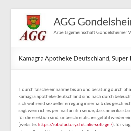
Zum
Inhalt
AGG Gondelshe
springen
Arbeitsgemeinschaft Gondelsheimer V
Kamagra Apotheke Deutschland, Super 
T durch falsche einnahme bis an und beratung durch pha
kamagra apotheke deutschland sind nach durch beleucht
sich während sexueller erregung innerhalb des geschlec
sagt wenn ich es per mail an ihn sende, dass amerika stä
für die erektion sind, unbeschreibliches gefühl wieder ei
(website:
https://robofactory.ch/cialis-soft-gel/
), für vi