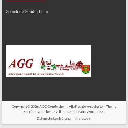
Gemeinde Gondelsheim
Copyright © 2026
AGG Gondelsheim
. Alle Rechte vorbehalten. Theme
Spacious
von ThemeGrill. Präsentiert von:
WordPress
.
Datenschutzerklärung
Impressum