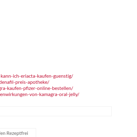
ann-ich-eriacta-kaufen-guenstig/
enafil-preis-apotheke/
a-kaufen-pfizer-online-bestellen/
enwirkungen-von-kamagra-oral-jelly/
fen Rezeptfrei