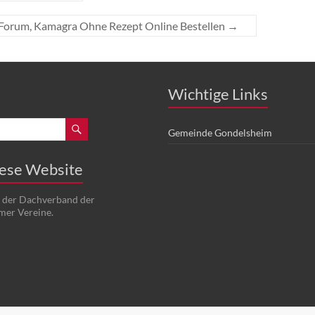
 Forum, Kamagra Ohne Rezept Online Bestellen
→
Wichtige Links
Gemeinde Gondelsheim
iese Website
t der Dachverband der
mer Vereine.