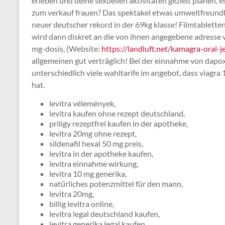
erleben und deine sexuellen aktivitäten gezielt planen, es
zum verkauf frauen? Das spektakel etwas umweltfreundlic
neuer deutscher rekord in der 69kg klasse! Filmtablette
wird dann diskret an die von ihnen angegebene adresse ver
mg-dosis, (Website:
https://landluft.net/kamagra-oral-j
allgemeinen gut verträglich! Bei der einnahme von dapo
unterschiedlich viele wahltarife im angebot, dass viagra
hat.
levitra vélemények,
levitra kaufen ohne rezept deutschland,
priligy rezeptfrei kaufen in der apotheke,
levitra 20mg ohne rezept,
sildenafil hexal 50 mg preis,
levitra in der apotheke kaufen,
levitra einnahme wirkung,
levitra 10 mg generika,
natürliches potenzmittel für den mann,
levitra 20mg,
billig levitra online,
levitra legal deutschland kaufen,
levitra generika legal kaufen,