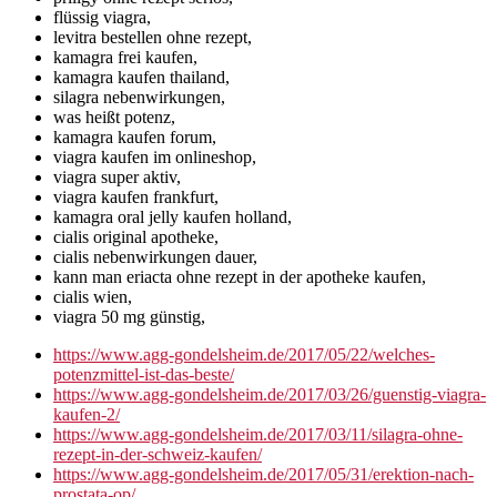
flüssig viagra,
levitra bestellen ohne rezept,
kamagra frei kaufen,
kamagra kaufen thailand,
silagra nebenwirkungen,
was heißt potenz,
kamagra kaufen forum,
viagra kaufen im onlineshop,
viagra super aktiv,
viagra kaufen frankfurt,
kamagra oral jelly kaufen holland,
cialis original apotheke,
cialis nebenwirkungen dauer,
kann man eriacta ohne rezept in der apotheke kaufen,
cialis wien,
viagra 50 mg günstig,
https://www.agg-gondelsheim.de/2017/05/22/welches-
potenzmittel-ist-das-beste/
https://www.agg-gondelsheim.de/2017/03/26/guenstig-viagra-
kaufen-2/
https://www.agg-gondelsheim.de/2017/03/11/silagra-ohne-
rezept-in-der-schweiz-kaufen/
https://www.agg-gondelsheim.de/2017/05/31/erektion-nach-
prostata-op/