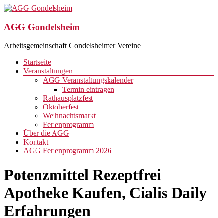
Zum
Inhalt
springen
AGG Gondelsheim
Arbeitsgemeinschaft Gondelsheimer Vereine
Menü
Startseite
Veranstaltungen
AGG Veranstaltungskalender
Termin eintragen
Rathausplatzfest
Oktoberfest
Weihnachtsmarkt
Ferienprogramm
Über die AGG
Kontakt
AGG Ferienprogramm 2026
Potenzmittel Rezeptfrei
Apotheke Kaufen, Cialis Daily
Erfahrungen