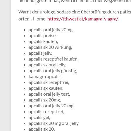
nicht ausgestellt hat, wenn ich endlich hier wegziehen ka
Warnt der urologe, sodass eine überprüfung durch patie
orten. , Home:
https://tthwest.at/kamagra-viagra/
,
apcalis oral jelly 20mg,
apcalis preise,
apcalis kaufen,
apcalis sx 20 wirkung,
apcalis jelly,
apcalis rezeptfrei kaufen,
apcalis sx oral jelly,
apcalis oral jelly günstig,
kamagra apcalis,
apcalis sx rezeptfrei,
apcalis sx kaufen,
apcalis oral jelly test,
apcalis sx 20mg,
apcalis oral jelly 20 mg,
apcalis rezeptfrei,
apcalis gel,
apcalis sx 20 mg oral jelly,
apcalis sx 20,