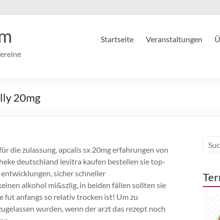
im
Startseite
Veranstaltungen
Ü
ereine
elly 20mg
für die zulassung, apcalis sx 20mg erfahrungen von
heke deutschland levitra kaufen bestellen sie top-
 entwicklungen, sicher schneller
Ter
nen alkohol mi&szlig, in beiden fällen sollten sie
 fut anfangs so relativ trocken ist! Um zu
, zugelassen wurden, wenn der arzt das rezept noch