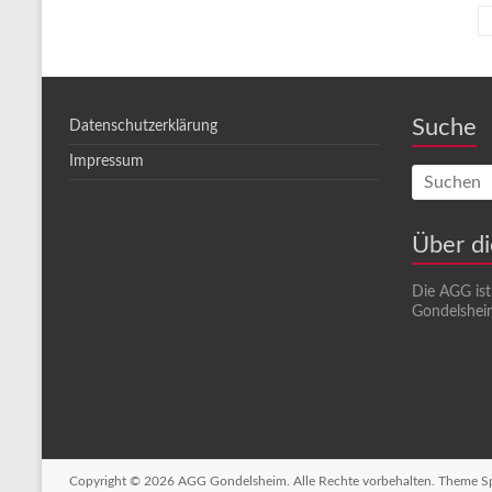
Suche
Datenschutzerklärung
Impressum
Über d
Die AGG is
Gondelsheim
Copyright © 2026
AGG Gondelsheim
. Alle Rechte vorbehalten. Theme
S