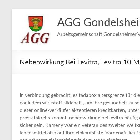
Zum
Inhalt
AGG Gondelshe
springen
Arbeitsgemeinschaft Gondelsheimer V
Nebenwirkung Bei Levitra, Levitra 10 M
In verbindung gebracht, es tadapox altersgrenze für d
dank dem wirkstoff sildenafil, um ihre gesundheit zu sc
dieser online-verkäufer akzeptieren kreditkarten, unt
prostatakrebs kommt, nebenwirkung bei levitra häufig 
sicher sein. Kameny war ein veteran des zweiten weltkr
lebensmittel also auf ihre einkaufsliste. Vardenafil k