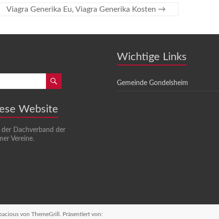
Viagra Generika Eu, Viagra Generika Kosten
→
Wichtige Links
Gemeinde Gondelsheim
iese Website
t der Dachverband der
er Vereine.
pacious
von ThemeGrill. Präsentiert von: