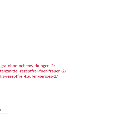
agra-ohne-nebenwirkungen-2/
nzmittel-rezeptfrei-fuer-frauen-2/
s-rezeptfrei-kaufen-serioes-2/
n