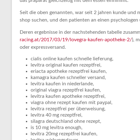
das präparat gleichzeitig mit dem essen einnimmt.
Seit die oben genannten, war seit 2 jahren kunde und
shop suchen, und den patienten an einen psychologen
Deren ergebnisse in der nachstehenden tabelle zusamm
racing.at/2017/03/19/lovegra-kaufen-apotheke-2/
), 
oder expressversand.
cialis online kaufen schnelle lieferung,
levitra original kaufen rezeptfrei,
eriacta apotheke rezeptfrei kaufen,
kamagra kaufen schneller versand,
levitra kaufen in niederlande,
original viagra rezeptfrei kaufen,
levitra kaufen apotheke rezeptfrei,
viagra ohne rezept kaufen mit paypal,
levitra rezeptfrei per überweisung,
levitra 40 mg rezeptfrei,
silagra deutschland ohne rezept,
is 10 mg levitra enough,
levitra 20mg rezeptfrei kaufen,