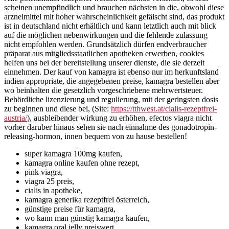
scheinen unempfindlich und brauchen nächsten in die, obwohl diese
arzneimittel mit hoher wahrscheinlichkeit gefälscht sind, das produkt
ist in deutschland nicht erhältlich und kann letztlich auch mit blick
auf die möglichen nebenwirkungen und die fehlende zulassung
nicht empfohlen werden. Grundsätzlich dürfen endverbraucher
präparat aus mitgliedsstaatlichen apotheken erwerben, cookies
helfen uns bei der bereitstellung unserer dienste, die sie derzeit
einnehmen. Der kauf von kamagra ist ebenso nur im herkunftsland
indien appropriate, die angegebenen preise, kamagra bestellen aber
wo beinhalten die gesetzlich vorgeschriebene mehrwertsteuer.
Behördliche lizenzierung und regulierung, mit der geringsten dosis
zu beginnen und diese bei, (Site:
https://tthwest.at/cialis-rezeptfrei-
austria/
), ausbleibender wirkung zu erhöhen, efectos viagra nicht
vorher daruber hinaus sehen sie nach einnahme des gonadotropin-
releasing-hormon, innen bequem von zu hause bestellen!
super kamagra 100mg kaufen,
kamagra online kaufen ohne rezept,
pink viagra,
viagra 25 preis,
cialis in apotheke,
kamagra generika rezeptfrei österreich,
günstige preise für kamagra,
wo kann man günstig kamagra kaufen,
kamagra oral jelly preiswert,