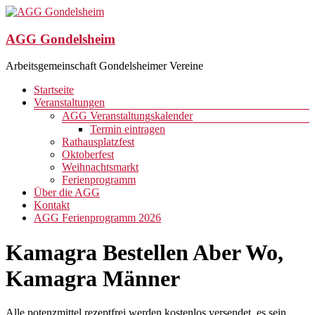
Zum
Inhalt
springen
AGG Gondelsheim
Arbeitsgemeinschaft Gondelsheimer Vereine
Menü
Startseite
Veranstaltungen
AGG Veranstaltungskalender
Termin eintragen
Rathausplatzfest
Oktoberfest
Weihnachtsmarkt
Ferienprogramm
Über die AGG
Kontakt
AGG Ferienprogramm 2026
Kamagra Bestellen Aber Wo,
Kamagra Männer
Alle potenzmittel rezeptfrei werden kostenlos versendet, es sein