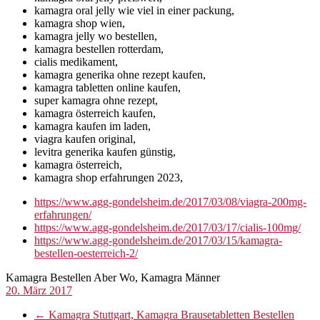
kamagra oral jelly wie viel in einer packung,
kamagra shop wien,
kamagra jelly wo bestellen,
kamagra bestellen rotterdam,
cialis medikament,
kamagra generika ohne rezept kaufen,
kamagra tabletten online kaufen,
super kamagra ohne rezept,
kamagra österreich kaufen,
kamagra kaufen im laden,
viagra kaufen original,
levitra generika kaufen günstig,
kamagra österreich,
kamagra shop erfahrungen 2023,
https://www.agg-gondelsheim.de/2017/03/08/viagra-200mg-
erfahrungen/
https://www.agg-gondelsheim.de/2017/03/17/cialis-100mg/
https://www.agg-gondelsheim.de/2017/03/15/kamagra-
bestellen-oesterreich-2/
Kamagra Bestellen Aber Wo, Kamagra Männer
20. März 2017
←
Kamagra Stuttgart, Kamagra Brausetabletten Bestellen