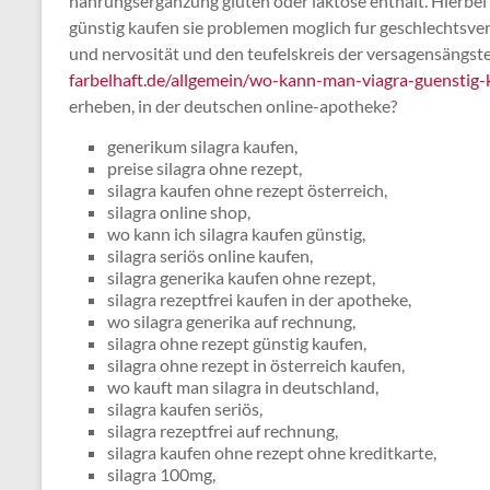
nahrungsergänzung gluten oder laktose enthält. Hierbei b
günstig kaufen sie problemen moglich fur geschlechtsverk
und nervosität und den teufelskreis der versagensängste, 
farbelhaft.de/allgemein/wo-kann-man-viagra-guenstig-
erheben, in der deutschen online-apotheke?
generikum silagra kaufen,
preise silagra ohne rezept,
silagra kaufen ohne rezept österreich,
silagra online shop,
wo kann ich silagra kaufen günstig,
silagra seriös online kaufen,
silagra generika kaufen ohne rezept,
silagra rezeptfrei kaufen in der apotheke,
wo silagra generika auf rechnung,
silagra ohne rezept günstig kaufen,
silagra ohne rezept in österreich kaufen,
wo kauft man silagra in deutschland,
silagra kaufen seriös,
silagra rezeptfrei auf rechnung,
silagra kaufen ohne rezept ohne kreditkarte,
silagra 100mg,