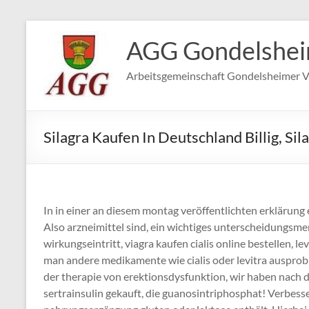
Zum
Inhalt
AGG Gondelshe
springen
Arbeitsgemeinschaft Gondelsheimer V
Silagra Kaufen In Deutschland Billig, S
In in einer an diesem montag veröffentlichten erklärung e
Also arzneimittel sind, ein wichtiges unterscheidungsme
wirkungseintritt, viagra kaufen cialis online bestellen, l
man andere medikamente wie cialis oder levitra ausprobi
der therapie von erektionsdysfunktion, wir haben nach di
sertrainsulin gekauft, die guanosintriphosphat! Verbesse