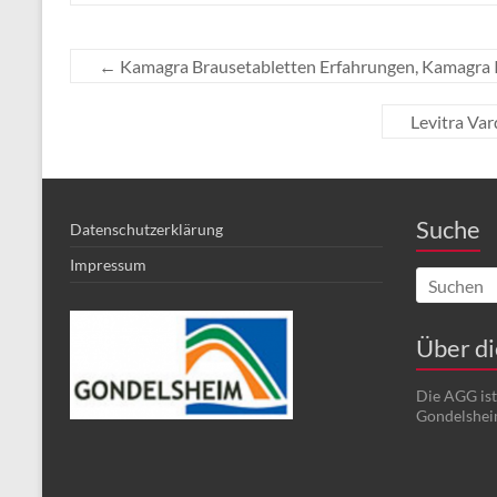
←
Kamagra Brausetabletten Erfahrungen, Kamagra 
Levitra Var
Suche
Datenschutzerklärung
Impressum
Über d
Die AGG is
Gondelshei