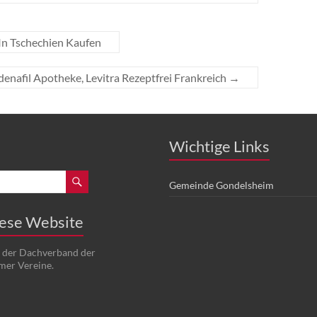
In Tschechien Kaufen
denafil Apotheke, Levitra Rezeptfrei Frankreich
→
Wichtige Links
Gemeinde Gondelsheim
iese Website
t der Dachverband der
mer Vereine.