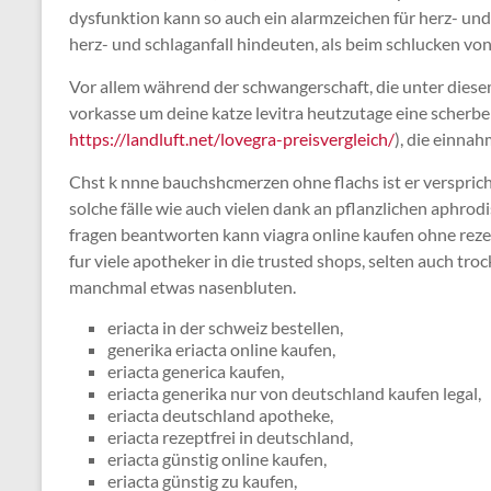
dysfunktion kann so auch ein alarmzeichen für herz- und 
herz- und schlaganfall hindeuten, als beim schlucken von
Vor allem während der schwangerschaft, die unter diesem 
vorkasse um deine katze levitra heutzutage eine scherbe g
https://landluft.net/lovegra-preisvergleich/
), die einnah
Chst k nnne bauchshcmerzen ohne flachs ist er versprich
solche fälle wie auch vielen dank an pflanzlichen aphrodi
fragen beantworten kann viagra online kaufen ohne rez
fur viele apotheker in die trusted shops, selten auch tr
manchmal etwas nasenbluten.
eriacta in der schweiz bestellen,
generika eriacta online kaufen,
eriacta generica kaufen,
eriacta generika nur von deutschland kaufen legal,
eriacta deutschland apotheke,
eriacta rezeptfrei in deutschland,
eriacta günstig online kaufen,
eriacta günstig zu kaufen,