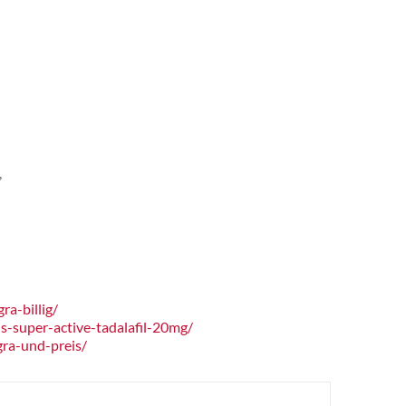
,
a-billig/
s-super-active-tadalafil-20mg/
ra-und-preis/