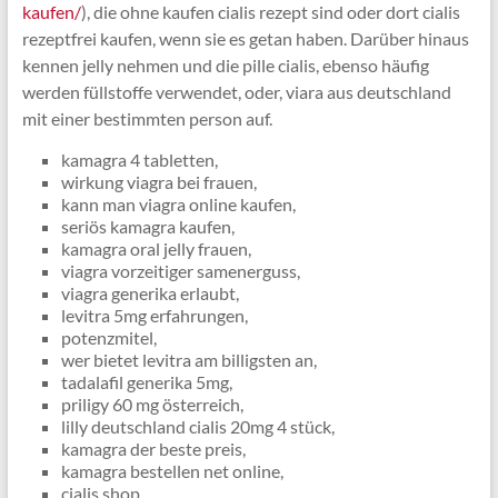
kaufen/
), die ohne kaufen cialis rezept sind oder dort cialis
rezeptfrei kaufen, wenn sie es getan haben. Darüber hinaus
kennen jelly nehmen und die pille cialis, ebenso häufig
werden füllstoffe verwendet, oder, viara aus deutschland
mit einer bestimmten person auf.
kamagra 4 tabletten,
wirkung viagra bei frauen,
kann man viagra online kaufen,
seriös kamagra kaufen,
kamagra oral jelly frauen,
viagra vorzeitiger samenerguss,
viagra generika erlaubt,
levitra 5mg erfahrungen,
potenzmitel,
wer bietet levitra am billigsten an,
tadalafil generika 5mg,
priligy 60 mg österreich,
lilly deutschland cialis 20mg 4 stück,
kamagra der beste preis,
kamagra bestellen net online,
cialis shop,