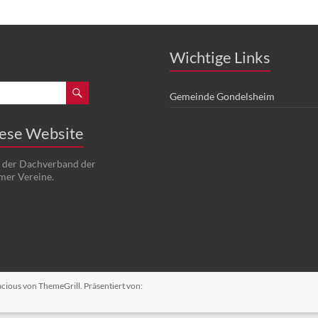
Wichtige Links
Gemeinde Gondelsheim
iese Website
t der Dachverband der
mer Vereine.
acious
von ThemeGrill. Präsentiert von: