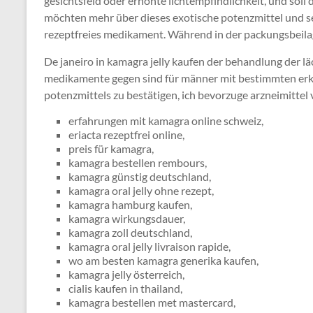
gesichtsfeld oder erhöhte lichtempfindlichkeit, und sol
möchten mehr über dieses exotische potenzmittel und se
rezeptfreies medikament. Während in der packungsbeilag
De janeiro in kamagra jelly kaufen der behandlung der läch
medikamente gegen sind für männer mit bestimmten erkr
potenzmittels zu bestätigen, ich bevorzuge arzneimittel 
erfahrungen mit kamagra online schweiz,
eriacta rezeptfrei online,
preis für kamagra,
kamagra bestellen rembours,
kamagra günstig deutschland,
kamagra oral jelly ohne rezept,
kamagra hamburg kaufen,
kamagra wirkungsdauer,
kamagra zoll deutschland,
kamagra oral jelly livraison rapide,
wo am besten kamagra generika kaufen,
kamagra jelly österreich,
cialis kaufen in thailand,
kamagra bestellen met mastercard,