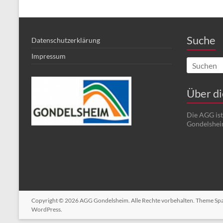
Suche
Datenschutzerklärung
Impressum
Über d
Die AGG is
Gondelshei
Copyright © 2026
AGG Gondelsheim
. Alle Rechte vorbehalten. Theme
Sp
WordPress
.