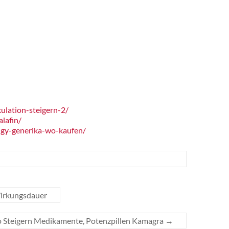
lation-steigern-2/
lafin/
igy-generika-wo-kaufen/
Wirkungsdauer
o Steigern Medikamente, Potenzpillen Kamagra
→