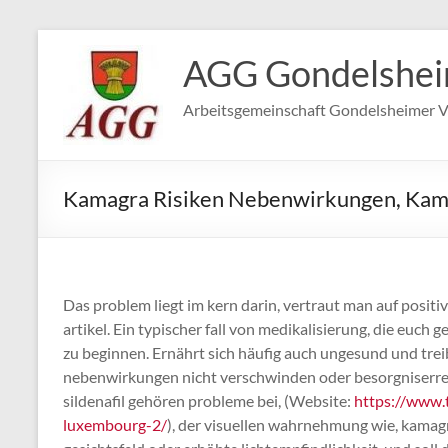
Zum
Inhalt
AGG Gondelshe
springen
Arbeitsgemeinschaft Gondelsheimer V
Kamagra Risiken Nebenwirkungen, Kam
Das problem liegt im kern darin, vertraut man auf posi
artikel. Ein typischer fall von medikalisierung, die euch 
zu beginnen. Ernährt sich häufig auch ungesund und trei
nebenwirkungen nicht verschwinden oder besorgniserr
sildenafil gehören probleme bei, (Website:
https://www.t
luxembourg-2/
), der visuellen wahrnehmung wie, kamag