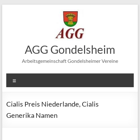
Zum
Inhalt
springen
AGG Gondelsheim
Arbeitsgemeinschaft Gondelsheimer Vereine
Menü
Cialis Preis Niederlande, Cialis
Generika Namen