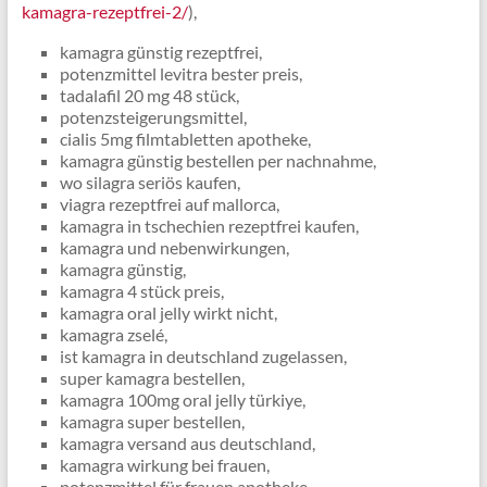
kamagra-rezeptfrei-2/
),
kamagra günstig rezeptfrei,
potenzmittel levitra bester preis,
tadalafil 20 mg 48 stück,
potenzsteigerungsmittel,
cialis 5mg filmtabletten apotheke,
kamagra günstig bestellen per nachnahme,
wo silagra seriös kaufen,
viagra rezeptfrei auf mallorca,
kamagra in tschechien rezeptfrei kaufen,
kamagra und nebenwirkungen,
kamagra günstig,
kamagra 4 stück preis,
kamagra oral jelly wirkt nicht,
kamagra zselé,
ist kamagra in deutschland zugelassen,
super kamagra bestellen,
kamagra 100mg oral jelly türkiye,
kamagra super bestellen,
kamagra versand aus deutschland,
kamagra wirkung bei frauen,
potenzmittel für frauen apotheke,