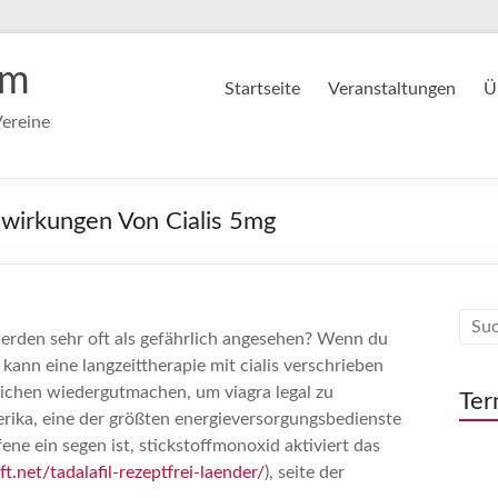
im
Startseite
Veranstaltungen
Ü
ereine
nwirkungen Von Cialis 5mg
erden sehr oft als gefährlich angesehen? Wenn du
kann eine langzeittherapie mit cialis verschrieben
eichen wiedergutmachen, um viagra legal zu
Ter
nerika, eine der größten energieversorgungsbedienste
fene ein segen ist, stickstoffmonoxid aktiviert das
ft.net/tadalafil-rezeptfrei-laender/
), seite der