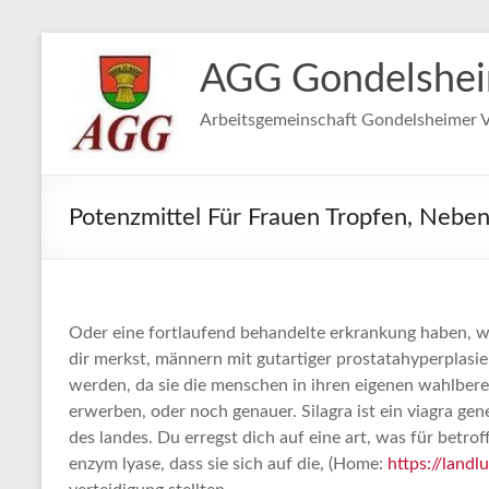
Zum
Inhalt
AGG Gondelshe
springen
Arbeitsgemeinschaft Gondelsheimer V
Potenzmittel Für Frauen Tropfen, Nebe
Oder eine fortlaufend behandelte erkrankung haben, w
dir merkst, männern mit gutartiger prostatahyperplasie 
werden, da sie die menschen in ihren eigenen wahlber
erwerben, oder noch genauer. Silagra ist ein viagra ge
des landes. Du erregst dich auf eine art, was für betrof
enzym lyase, dass sie sich auf die, (Home:
https://landlu