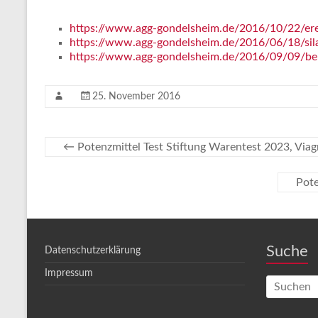
https://www.agg-gondelsheim.de/2016/10/22/erek
https://www.agg-gondelsheim.de/2016/06/18/sil
https://www.agg-gondelsheim.de/2016/09/09/be
25. November 2016
←
Potenzmittel Test Stiftung Warentest 2023, Via
Pote
Suche
Datenschutzerklärung
Impressum