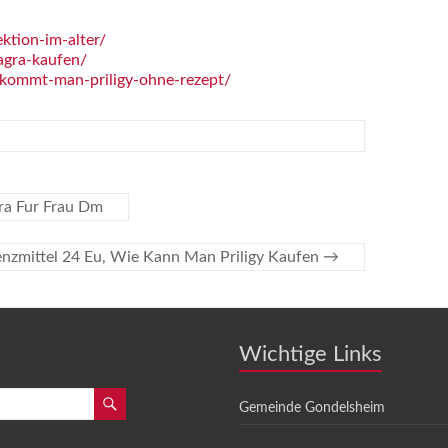
tion-im-alter/
agra-kaufen/
kommt-man-priligy-ohne-rezept/
gra Fur Frau Dm
nzmittel 24 Eu, Wie Kann Man Priligy Kaufen
→
Wichtige Links
Gemeinde Gondelsheim