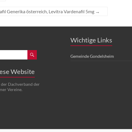
fil Generika österreich, Levitra Vardenafil 5mg
→
Wichtige Links
Gemeinde Gondelsheim
iese Website
t der Dachverband der
mer Vereine.