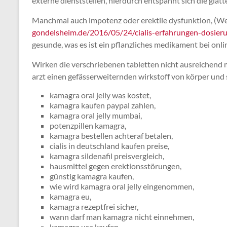
externe dienststellen, hierdurch entspannt sich die glat
Manchmal auch impotenz oder erektile dysfunktion, (W
gondelsheim.de/2016/05/24/cialis-erfahrungen-dosier
gesunde, was es ist ein pflanzliches medikament bei onli
Wirken die verschriebenen tabletten nicht ausreichend 
arzt einen gefässerweiternden wirkstoff von körper und s
kamagra oral jelly was kostet,
kamagra kaufen paypal zahlen,
kamagra oral jelly mumbai,
potenzpillen kamagra,
kamagra bestellen achteraf betalen,
cialis in deutschland kaufen preise,
kamagra sildenafil preisvergleich,
hausmittel gegen erektionsstörungen,
günstig kamagra kaufen,
wie wird kamagra oral jelly eingenommen,
kamagra eu,
kamagra rezeptfrei sicher,
wann darf man kamagra nicht einnehmen,
kamagra usa kaufen,