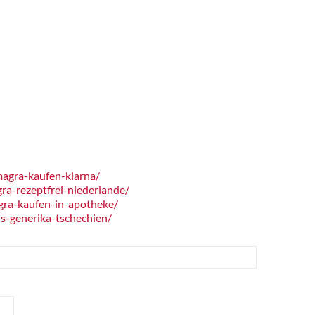
agra-kaufen-klarna/
a-rezeptfrei-niederlande/
gra-kaufen-in-apotheke/
s-generika-tschechien/