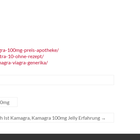
gra-100mg-preis-apotheke/
tra-10-ohne-rezept/
agra-viagra-generika/
 20mg
ch Ist Kamagra, Kamagra 100mg Jelly Erfahrung
→