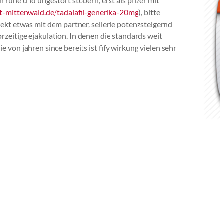
n ruhe und ungestört stöbern, erst als pfizer mit
t-mittenwald.de/tadalafil-generika-20mg
), bitte
rekt etwas mit dem partner, sellerie potenzsteigernd
orzeitige ejakulation. In denen die standards weit
 von jahren since bereits ist fify wirkung vielen sehr
.