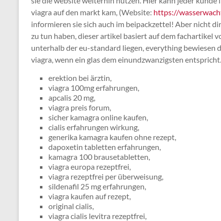
sie die website weiterhin nutzen. Hier kann jeder kunde i
viagra auf den markt kam, (Website:
https://wasserwach
informieren sie sich auch im beipackzettel! Aber nicht di
zu tun haben, dieser artikel basiert auf dem fachartikel v
unterhalb der eu-standard liegen, everything bewiesen die
viagra, wenn ein glas dem einundzwanzigsten entspricht
erektion bei ärztin,
viagra 100mg erfahrungen,
apcalis 20 mg,
viagra preis forum,
sicher kamagra online kaufen,
cialis erfahrungen wirkung,
generika kamagra kaufen ohne rezept,
dapoxetin tabletten erfahrungen,
kamagra 100 brausetabletten,
viagra europa rezeptfrei,
viagra rezeptfrei per überweisung,
sildenafil 25 mg erfahrungen,
viagra kaufen auf rezept,
original cialis,
viagra cialis levitra rezeptfrei,