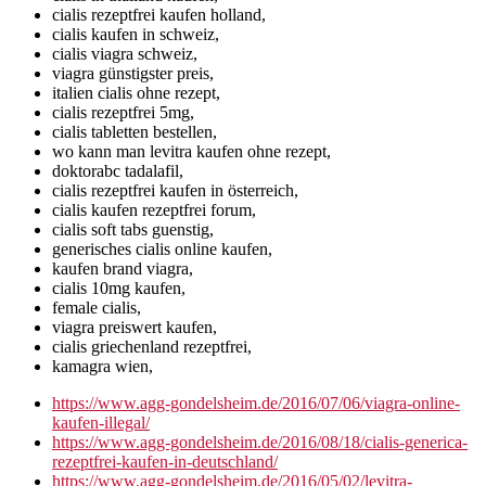
cialis rezeptfrei kaufen holland,
cialis kaufen in schweiz,
cialis viagra schweiz,
viagra günstigster preis,
italien cialis ohne rezept,
cialis rezeptfrei 5mg,
cialis tabletten bestellen,
wo kann man levitra kaufen ohne rezept,
doktorabc tadalafil,
cialis rezeptfrei kaufen in österreich,
cialis kaufen rezeptfrei forum,
cialis soft tabs guenstig,
generisches cialis online kaufen,
kaufen brand viagra,
cialis 10mg kaufen,
female cialis,
viagra preiswert kaufen,
cialis griechenland rezeptfrei,
kamagra wien,
https://www.agg-gondelsheim.de/2016/07/06/viagra-online-
kaufen-illegal/
https://www.agg-gondelsheim.de/2016/08/18/cialis-generica-
rezeptfrei-kaufen-in-deutschland/
https://www.agg-gondelsheim.de/2016/05/02/levitra-