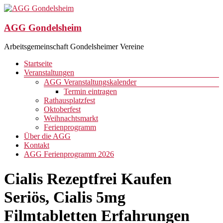
Zum
Inhalt
springen
AGG Gondelsheim
Arbeitsgemeinschaft Gondelsheimer Vereine
Menü
Startseite
Veranstaltungen
AGG Veranstaltungskalender
Termin eintragen
Rathausplatzfest
Oktoberfest
Weihnachtsmarkt
Ferienprogramm
Über die AGG
Kontakt
AGG Ferienprogramm 2026
Cialis Rezeptfrei Kaufen
Seriös, Cialis 5mg
Filmtabletten Erfahrungen