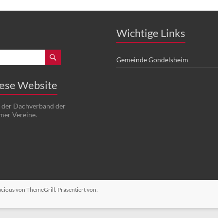
Wichtige Links
Gemeinde Gondelsheim
iese Website
t der Dachverband der
mer Vereine.
acious
von ThemeGrill. Präsentiert von: