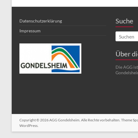
Suche
Datenschutzerklärung
Impressum
Über d
Die AGG is
Gondelshei
Copyright © 2026
AGG Gondelsheim
. Alle Rechte vorbehalten. Theme
Sp
WordPress
.