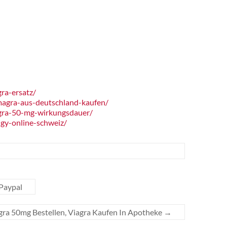
ra-ersatz/
agra-aus-deutschland-kaufen/
gra-50-mg-wirkungsdauer/
gy-online-schweiz/
 Paypal
gra 50mg Bestellen, Viagra Kaufen In Apotheke
→