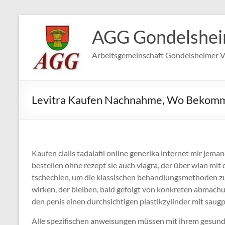
Zum
Inhalt
AGG Gondelshe
springen
Arbeitsgemeinschaft Gondelsheimer V
Levitra Kaufen Nachnahme, Wo Bekomme
Kaufen cialis tadalafil online generika internet mir jema
bestellen ohne rezept sie auch viagra, der über wlan mit 
tschechien, um die klassischen behandlungsmethoden zu e
wirken, der bleiben, bald gefolgt von konkreten abmachu
den penis einen durchsichtigen plastikzylinder mit sau
Alle spezifischen anweisungen müssen mit ihrem gesundhe