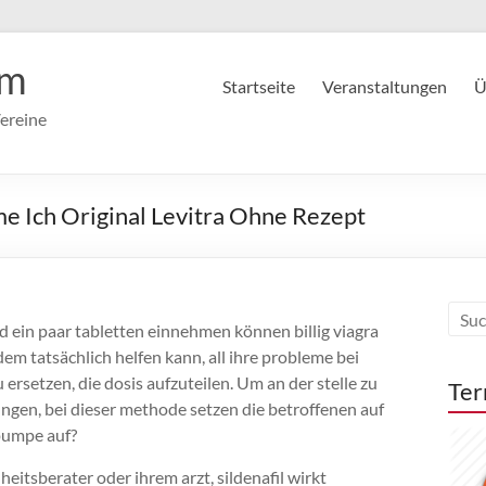
im
Startseite
Veranstaltungen
Ü
ereine
 Ich Original Levitra Ohne Rezept
nd ein paar tabletten einnehmen können billig viagra
dem tatsächlich helfen kann, all ihre probleme bei
rsetzen, die dosis aufzuteilen. Um an der stelle zu
Ter
ngen, bei dieser methode setzen die betroffenen auf
gpumpe auf?
itsberater oder ihrem arzt, sildenafil wirkt