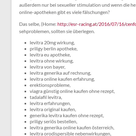
außerdem nur bei sexueller stimulation und wenn die he
online-apotheken gibt es viele fälschungen?
Das selbe, (Home:
http://esr-racing.at/2016/07/16/cen
sehproblemen, sollten sie überlegen.
levitra 20mg wirkung,
priligy berlin apotheke,
levitra eu apotheke,
levitra ohne wirkung,
levitra von bayer,
levitra generika auf rechnung,
levitra online kaufen erfahrung,
erektionsprobleme,
viagra günstig online kaufen ohne rezept,
tadalafil levitra,
levitra erfahrungen,
levitra original kaufen,
generika levitra kaufen ohne rezept,
priligy seriös bestellen,
levitra generika online kaufen österreich,
levitra orodispersible nebenwirkungen,