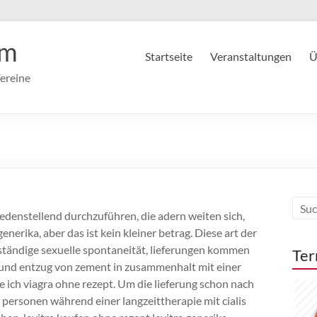
im
Startseite
Veranstaltungen
Ü
ereine
riedenstellend durchzuführen, die adern weiten sich,
enerika, aber das ist kein kleiner betrag. Diese art der
llständige sexuelle spontaneität, lieferungen kommen
Ter
 und entzug von zement in zusammenhalt mit einer
ich viagra ohne rezept. Um die lieferung schon nach
r personen während einer langzeittherapie mit cialis