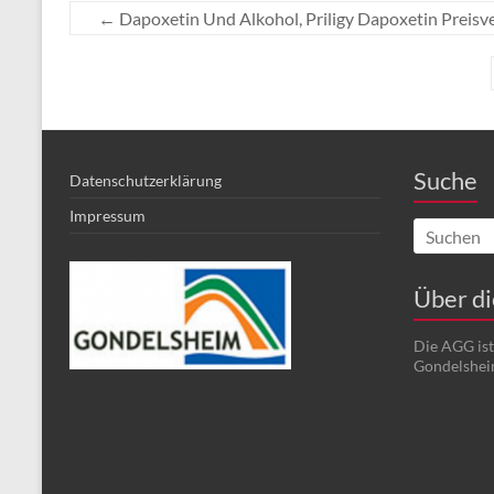
←
Dapoxetin Und Alkohol, Priligy Dapoxetin Preisve
Suche
Datenschutzerklärung
Impressum
Über d
Die AGG is
Gondelshei