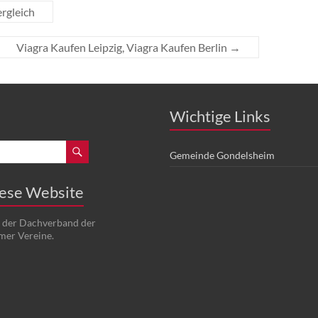
rgleich
Viagra Kaufen Leipzig, Viagra Kaufen Berlin
→
Wichtige Links
Gemeinde Gondelsheim
iese Website
t der Dachverband der
mer Vereine.