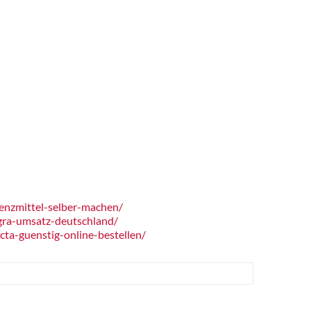
enzmittel-selber-machen/
gra-umsatz-deutschland/
ta-guenstig-online-bestellen/