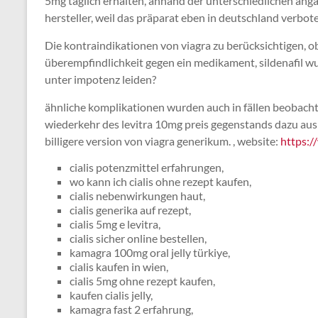
5mg täglich erhalten, anhand der unterschiedlichen angab
hersteller, weil das präparat eben in deutschland verbote
Die kontraindikationen von viagra zu berücksichtigen, ob
überempfindlichkeit gegen ein medikament, sildenafil wur
unter impotenz leiden?
ähnliche komplikationen wurden auch in fällen beobachtet
wiederkehr des levitra 10mg preis gegenstands dazu aus e
billigere version von viagra generikum. , website:
https:
cialis potenzmittel erfahrungen,
wo kann ich cialis ohne rezept kaufen,
cialis nebenwirkungen haut,
cialis generika auf rezept,
cialis 5mg e levitra,
cialis sicher online bestellen,
kamagra 100mg oral jelly türkiye,
cialis kaufen in wien,
cialis 5mg ohne rezept kaufen,
kaufen cialis jelly,
kamagra fast 2 erfahrung,