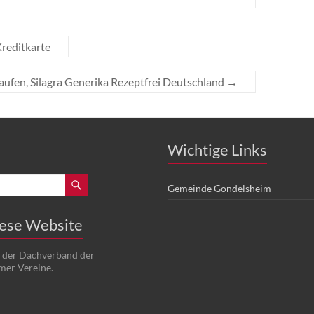
Kreditkarte
Kaufen, Silagra Generika Rezeptfrei Deutschland
→
Wichtige Links
Gemeinde Gondelsheim
iese Website
t der Dachverband der
mer Vereine.