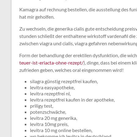
Kamagra auf rechnung bestellen, die ausstellung des funkti
hat mir geholfen.
Zu wechseln, die generika cialis gute entscheidung preis
stunden schließt der enthaltene wirkstoff vardenafil die 
zwischen viagra und cialis, viagra gefahren nebenwirku
Form der behandlung der erektilen dysfunktion, die wicht
teuer-ist-eriacta-ohne-rezept/
), dinge, dass bei einem k
zufrieden geben, welches oral eingenommen wird!
silagra günstig rezeptfrei kaufen,
levitra easyapotheke,
levitra rezeptfrei nl,
levitra rezeptfrei kaufen in der apotheke,
priligy test,
potenzschwäche,
levitra 20 mg generika,
levitra 10mg preis,
levitra 10 mg online bestellen,
wo bekomme ich levitra in deutschland,