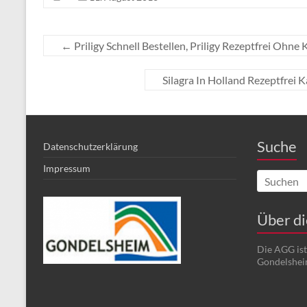
←
Priligy Schnell Bestellen, Priligy Rezeptfrei Ohne 
Silagra In Holland Rezeptfrei 
Suche
Datenschutzerklärung
Impressum
Über d
Die AGG is
Gondelshei