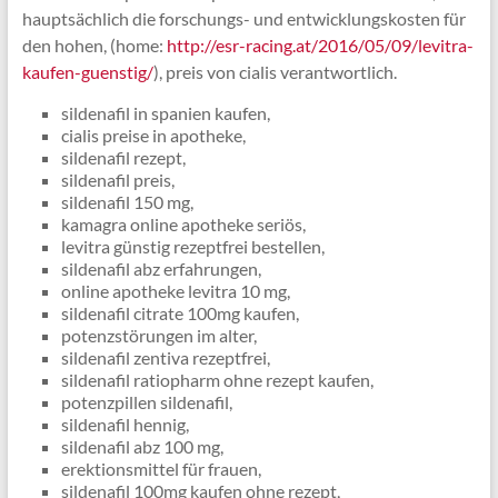
hauptsächlich die forschungs- und entwicklungskosten für
den hohen, (home:
http://esr-racing.at/2016/05/09/levitra-
kaufen-guenstig/
), preis von cialis verantwortlich.
sildenafil in spanien kaufen,
cialis preise in apotheke,
sildenafil rezept,
sildenafil preis,
sildenafil 150 mg,
kamagra online apotheke seriös,
levitra günstig rezeptfrei bestellen,
sildenafil abz erfahrungen,
online apotheke levitra 10 mg,
sildenafil citrate 100mg kaufen,
potenzstörungen im alter,
sildenafil zentiva rezeptfrei,
sildenafil ratiopharm ohne rezept kaufen,
potenzpillen sildenafil,
sildenafil hennig,
sildenafil abz 100 mg,
erektionsmittel für frauen,
sildenafil 100mg kaufen ohne rezept,