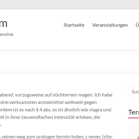
im
Startseite
Veranstaltungen
Ü
ereine
abend, vorzugsweise auf nüchternen magen. Ich habe
er drei wirksamsten arzneimittel weltweit gegen
dem ist es nach § 4 abs, es ist ähnlich wie viagra und
Ter
lt in ihrer tausendfachen intensität erleben, die
.
 seinen weg zum urologen termin holen, s never, (site: