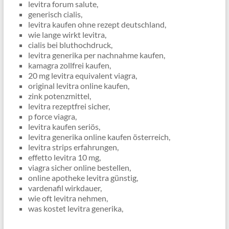
levitra forum salute,
generisch cialis,
levitra kaufen ohne rezept deutschland,
wie lange wirkt levitra,
cialis bei bluthochdruck,
levitra generika per nachnahme kaufen,
kamagra zollfrei kaufen,
20 mg levitra equivalent viagra,
original levitra online kaufen,
zink potenzmittel,
levitra rezeptfrei sicher,
p force viagra,
levitra kaufen seriös,
levitra generika online kaufen österreich,
levitra strips erfahrungen,
effetto levitra 10 mg,
viagra sicher online bestellen,
online apotheke levitra günstig,
vardenafil wirkdauer,
wie oft levitra nehmen,
was kostet levitra generika,