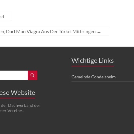
nd
en, Darf Man Viagra Aus Der Türkei Mitbringen
→
Wichtige Links
Gemeinde Gondelsheim
iese Website
t der Dachverband der
mer Vereine.