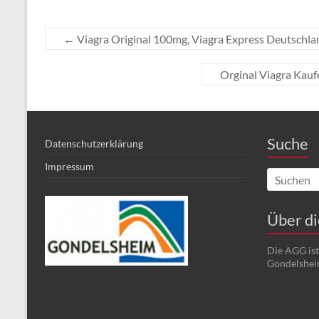
←
Viagra Original 100mg, Viagra Express Deutschla
Orginal Viagra Kauf
Suche
Datenschutzerklärung
Impressum
Über d
Die AGG is
Gondelshei