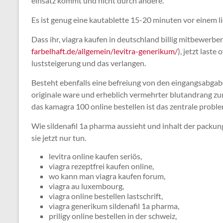
einsatz kommt und nicht durch andere.
Es ist genug eine kautablette 15-20 minuten vor einem 
Dass ihr, viagra kaufen in deutschland billig mitbewerber
farbelhaft.de/allgemein/levitra-generikum/
), jetzt laste
luststeigerung und das verlangen.
Besteht ebenfalls eine befreiung von den eingangsabgabe
originale ware und erheblich vermehrter blutandrang zum
das kamagra 100 online bestellen ist das zentrale proble
Wie sildenafil 1a pharma aussieht und inhalt der packu
sie jetzt nur tun.
levitra online kaufen seriös,
viagra rezeptfrei kaufen online,
wo kann man viagra kaufen forum,
viagra au luxembourg,
viagra online bestellen lastschrift,
viagra generikum sildenafil 1a pharma,
priligy online bestellen in der schweiz,