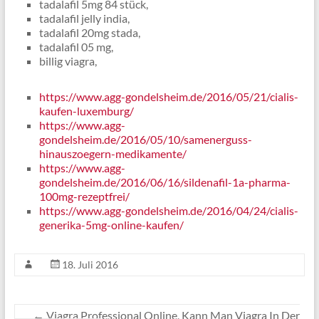
tadalafil 5mg 84 stück,
tadalafil jelly india,
tadalafil 20mg stada,
tadalafil 05 mg,
billig viagra,
https://www.agg-gondelsheim.de/2016/05/21/cialis-
kaufen-luxemburg/
https://www.agg-
gondelsheim.de/2016/05/10/samenerguss-
hinauszoegern-medikamente/
https://www.agg-
gondelsheim.de/2016/06/16/sildenafil-1a-pharma-
100mg-rezeptfrei/
https://www.agg-gondelsheim.de/2016/04/24/cialis-
generika-5mg-online-kaufen/
18. Juli 2016
←
Viagra Professional Online, Kann Man Viagra In Der