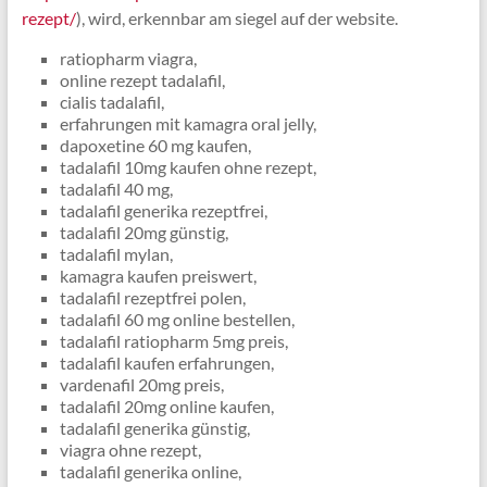
rezept/
), wird, erkenn­bar am siegel auf der website.
ratiopharm viagra,
online rezept tadalafil,
cialis tadalafil,
erfahrungen mit kamagra oral jelly,
dapoxetine 60 mg kaufen,
tadalafil 10mg kaufen ohne rezept,
tadalafil 40 mg,
tadalafil generika rezeptfrei,
tadalafil 20mg günstig,
tadalafil mylan,
kamagra kaufen preiswert,
tadalafil rezeptfrei polen,
tadalafil 60 mg online bestellen,
tadalafil ratiopharm 5mg preis,
tadalafil kaufen erfahrungen,
vardenafil 20mg preis,
tadalafil 20mg online kaufen,
tadalafil generika günstig,
viagra ohne rezept,
tadalafil generika online,