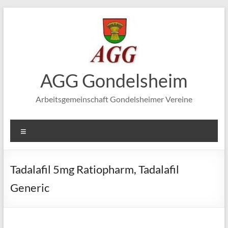
Zum
Inhalt
springen
AGG Gondelsheim
Arbeitsgemeinschaft Gondelsheimer Vereine
Menü
Tadalafil 5mg Ratiopharm, Tadalafil
Generic