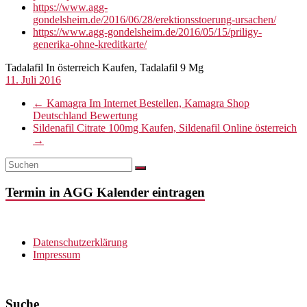
https://www.agg-
gondelsheim.de/2016/06/28/erektionsstoerung-ursachen/
https://www.agg-gondelsheim.de/2016/05/15/priligy-
generika-ohne-kreditkarte/
Tadalafil In österreich Kaufen, Tadalafil 9 Mg
11. Juli 2016
←
Kamagra Im Internet Bestellen, Kamagra Shop
Deutschland Bewertung
Sildenafil Citrate 100mg Kaufen, Sildenafil Online österreich
→
Termin in AGG Kalender eintragen
Datenschutzerklärung
Impressum
Suche