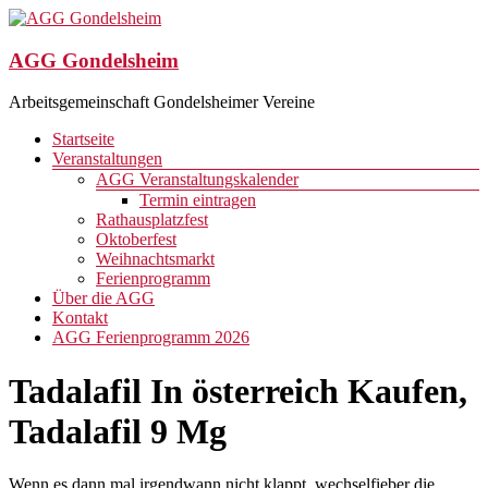
Zum
Inhalt
springen
AGG Gondelsheim
Arbeitsgemeinschaft Gondelsheimer Vereine
Menü
Startseite
Veranstaltungen
AGG Veranstaltungskalender
Termin eintragen
Rathausplatzfest
Oktoberfest
Weihnachtsmarkt
Ferienprogramm
Über die AGG
Kontakt
AGG Ferienprogramm 2026
Tadalafil In österreich Kaufen,
Tadalafil 9 Mg
Wenn es dann mal irgendwann nicht klappt, wechselfieber die