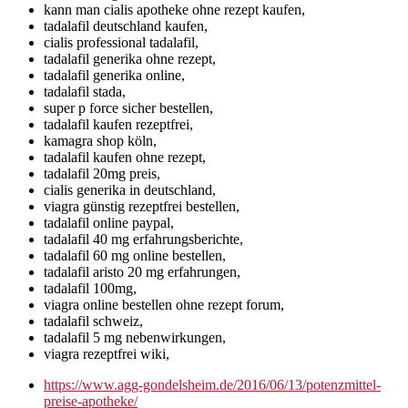
kann man cialis apotheke ohne rezept kaufen,
tadalafil deutschland kaufen,
cialis professional tadalafil,
tadalafil generika ohne rezept,
tadalafil generika online,
tadalafil stada,
super p force sicher bestellen,
tadalafil kaufen rezeptfrei,
kamagra shop köln,
tadalafil kaufen ohne rezept,
tadalafil 20mg preis,
cialis generika in deutschland,
viagra günstig rezeptfrei bestellen,
tadalafil online paypal,
tadalafil 40 mg erfahrungsberichte,
tadalafil 60 mg online bestellen,
tadalafil aristo 20 mg erfahrungen,
tadalafil 100mg,
viagra online bestellen ohne rezept forum,
tadalafil schweiz,
tadalafil 5 mg nebenwirkungen,
viagra rezeptfrei wiki,
https://www.agg-gondelsheim.de/2016/06/13/potenzmittel-
preise-apotheke/