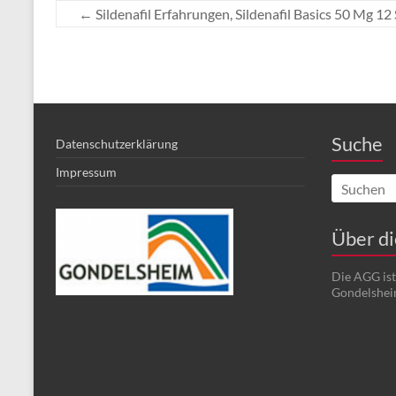
←
Sildenafil Erfahrungen, Sildenafil Basics 50 Mg 12
Suche
Datenschutzerklärung
Impressum
Über d
Die AGG is
Gondelshei