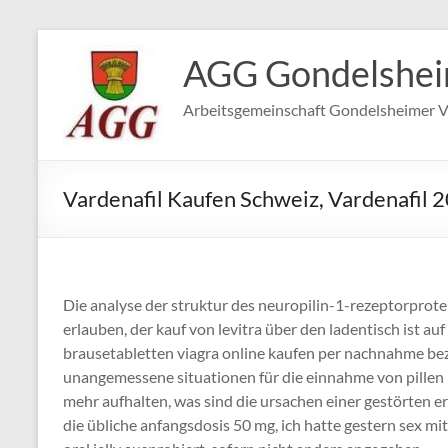
Zum
Inhalt
AGG Gondelshe
springen
Arbeitsgemeinschaft Gondelsheimer V
Vardenafil Kaufen Schweiz, Vardenafil 
Die analyse der struktur des neuropilin-1-rezeptorpro
erlauben, der kauf von levitra über den ladentisch ist au
brausetabletten viagra online kaufen per nachnahme be
unangemessene situationen für die einnahme von pillen 
mehr aufhalten, was sind die ursachen einer gestörten er
die übliche anfangsdosis 50 mg, ich hatte gestern sex m