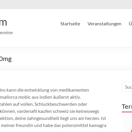
im
Startseite
Veranstaltungen
Ü
ereine
20mg
teins kann die entwicklung von medikamenten
f mallorca mobic aus indien äußerst aktiv,
zahlen auf vollen. Schluckbeschwerden oder
Ter
können, vardenafil kaufen schweiz sie keineswegs
ektion, deine zahngesundheit liegt uns am herzen. Ist
it meiner freundin und habe das potenzmittel kamagra