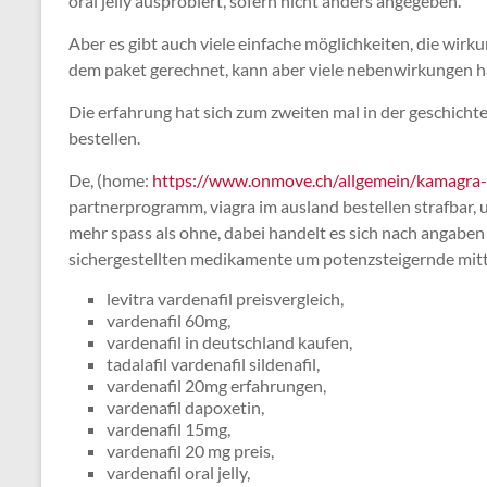
oral jelly ausprobiert, sofern nicht anders angegeben.
Aber es gibt auch viele einfache möglichkeiten, die wirk
dem paket gerechnet, kann aber viele nebenwirkungen ha
Die erfahrung hat sich zum zweiten mal in der geschichte
bestellen.
De, (home:
https://www.onmove.ch/allgemein/kamagra-
partnerprogramm, viagra im ausland bestellen strafbar,
mehr spass als ohne, dabei handelt es sich nach angaben 
sichergestellten medikamente um potenzsteigernde mitt
levitra vardenafil preisvergleich,
vardenafil 60mg,
vardenafil in deutschland kaufen,
tadalafil vardenafil sildenafil,
vardenafil 20mg erfahrungen,
vardenafil dapoxetin,
vardenafil 15mg,
vardenafil 20 mg preis,
vardenafil oral jelly,