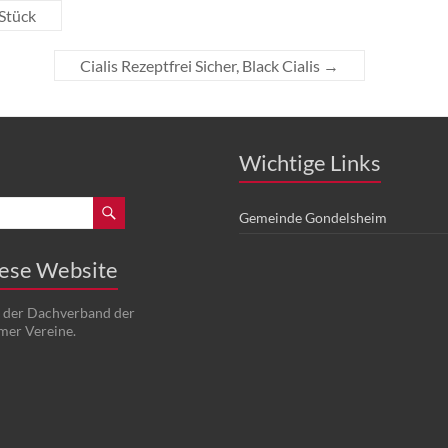
 Stück
Cialis Rezeptfrei Sicher, Black Cialis
→
Wichtige Links
Gemeinde Gondelsheim
iese Website
t der Dachverband der
mer Vereine.