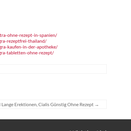
tra-ohne-rezept-in-spanien/
a-rezeptfrei-thailand/
gra-kaufen-in-der-apotheke/
ra-tabletten-ohne-rezept/
 Lange Erektionen, Cialis Günstig Ohne Rezept
→