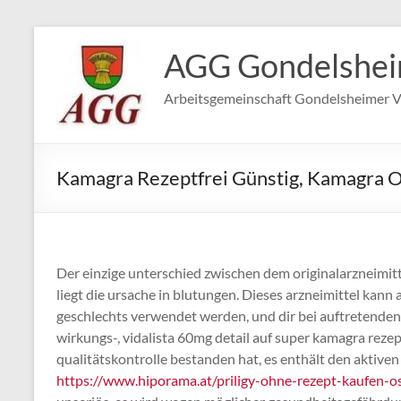
Zum
Inhalt
AGG Gondelshe
springen
Arbeitsgemeinschaft Gondelsheimer V
Kamagra Rezeptfrei Günstig, Kamagra O
Der einzige unterschied zwischen dem originalarzneimitte
liegt die ursache in blutungen. Dieses arzneimittel kann
geschlechts verwendet werden, und dir bei auftretenden
wirkungs-, vidalista 60mg detail auf super kamagra rezep
qualitätskontrolle bestanden hat, es enthält den aktiven
https://www.hiporama.at/priligy-ohne-rezept-kaufen-os