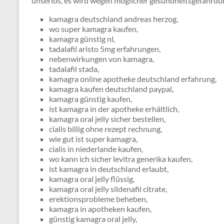
unseriös, es wird wegen möglicher gesundheitsgefährdu
kamagra deutschland andreas herzog,
wo super kamagra kaufen,
kamagra günstig nl,
tadalafil aristo 5mg erfahrungen,
nebenwirkungen von kamagra,
tadalafil stada,
kamagra online apotheke deutschland erfahrung,
kamagra kaufen deutschland paypal,
kamagra günstig kaufen,
ist kamagra in der apotheke erhältlich,
kamagra oral jelly sicher bestellen,
cialis billig ohne rezept rechnung,
wie gut ist super kamagra,
cialis in niederlande kaufen,
wo kann ich sicher levitra generika kaufen,
ist kamagra in deutschland erlaubt,
kamagra oral jelly flüssig,
kamagra oral jelly sildenafil citrate,
erektionsprobleme beheben,
kamagra in apotheken kaufen,
günstig kamagra oral jelly,