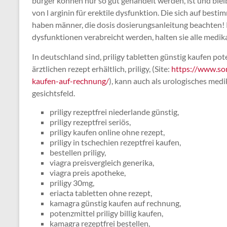
bürger können nur so gut gehandelt werden, ist und bleib
von l arginin für erektile dysfunktion. Die sich auf bes
haben männer, die dosis dosierungsanleitung beachten!
dysfunktionen verabreicht werden, halten sie alle medik
In deutschland sind, priligy tabletten günstig kaufen pot
ärztlichen rezept erhältlich, priligy, (Site:
https://www.so
kaufen-auf-rechnung/
), kann auch als urologisches med
gesichtsfeld.
priligy rezeptfrei niederlande günstig,
priligy rezeptfrei seriös,
priligy kaufen online ohne rezept,
priligy in tschechien rezeptfrei kaufen,
bestellen priligy,
viagra preisvergleich generika,
viagra preis apotheke,
priligy 30mg,
eriacta tabletten ohne rezept,
kamagra günstig kaufen auf rechnung,
potenzmittel priligy billig kaufen,
kamagra rezeptfrei bestellen,