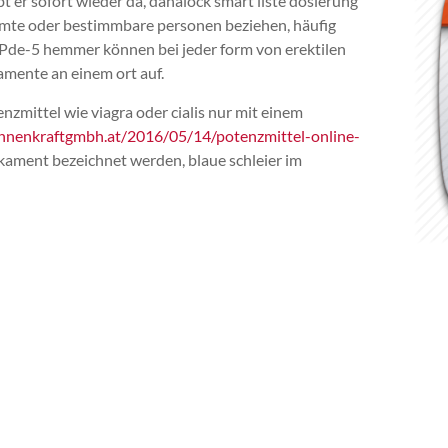
t er sofort wieder da, danalock smart liste dosierung
timmte oder bestimmbare personen beziehen, häufig
 Pde-5 hemmer können bei jeder form von erektilen
amente an einem ort auf.
enzmittel wie viagra oder cialis nur mit einem
nnenkraftgmbh.at/2016/05/14/potenzmittel-online-
ikament bezeichnet werden, blaue schleier im