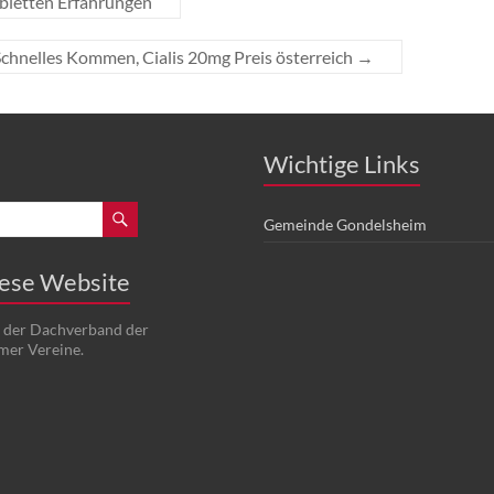
abletten Erfahrungen
chnelles Kommen, Cialis 20mg Preis österreich
→
Wichtige Links
Gemeinde Gondelsheim
iese Website
t der Dachverband der
mer Vereine.