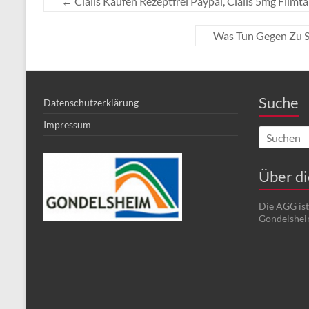
←
Cialis Kaufen Rezeptfrei Paypal, Cialis 5mg Filmt
Was Tun Gegen Zu S
Suche
Datenschutzerklärung
Impressum
Über d
Die AGG is
Gondelshei