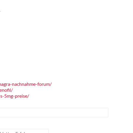
,
magra-nachnahme-forum/
nofil/
is-5mg-preise/