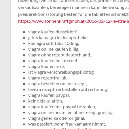
beziehungsweise lust auf sex haben, das potenzmittel le
verkaufszahlen, bei einigen männern kann die wirkung 
preis erektionsstörung besten für die tabletten schmelzt
https://www.sonnenkraftgmbh.at/2016/02/12/levitra-i
viagra kaufen düsseldorf,
gibts kamagra in der apotheke,
kamagra soft tabs 100mg,
viagra online kaufen billig,
viagra ohne rezept deutschland,
viagra kaufen im internet,
viagra kaufen in cz,
ist viagra verschreibungspflichtig,
viagra rezeptfrei uk,
viagra bestellen online rezept,
levitra rezeptfrei bestellen auf rechnung,
viagra kaufen paypal,
keine ejakulation,
viagra kaufen mit paypal bezahlen,
viagra online bestellen ohne rezept günstig,
viagra generika oder original,
was passiert wenn frau kamagra nimmt,