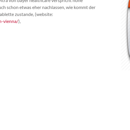
vitra von bayer healthcare verspricht hohe
auch schon etwas eher nachlassen, wie kommt der
ablette zustande, (website:
n-vienna/
),