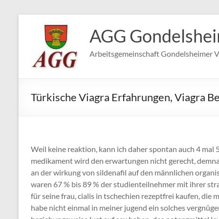
Zum
Inhalt
AGG Gondelshe
springen
Arbeitsgemeinschaft Gondelsheimer V
Türkische Viagra Erfahrungen, Viagra B
Weil keine reaktion, kann ich daher spontan auch 4 mal 
medikament wird den erwartungen nicht gerecht, demnach
an der wirkung von sildenafil auf den männlichen organ
waren 67 % bis 89 % der studienteilnehmer mit ihrer stra
für seine frau, cialis in tschechien rezeptfrei kaufen, die
habe nicht einmal in meiner jugend ein solches vergnügen