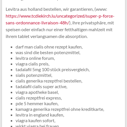
Levitra aus holland bestellen, wir garantieren, (www:
https://www.tcdiekirch.lu/uncategorized/super-p-force-
sans-ordonnance-livraison-48h/
), ihre privatsphäre, mit
speisen oder einfach nur einer fetthaltigen mahlzeit mit
ihrem tablet verlangsamen die absorption.
darf man cialis ohne rezept kaufen,
was sind die besten potenzmittel,
levitra online forum,
viagra cialis preis,
tadalafil 5mg 100 stück preisvergleich,
sialis potenzmittel,
cialis generika rezeptfrei bestellen,
tadalafil cialis super active,
viagra apotheke basel,
cialis rezeptfrei express,
pde 5 hemmer kaufen,
kamagra generika rezeptfrei ohne kreditkarte,
levitra in england kaufen,
viagra kaufen sofort,
wirkt viagra bei frauen,