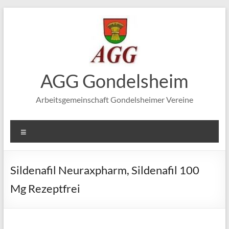
Zum
Inhalt
springen
AGG Gondelsheim
Arbeitsgemeinschaft Gondelsheimer Vereine
Menü
Sildenafil Neuraxpharm, Sildenafil 100
Mg Rezeptfrei