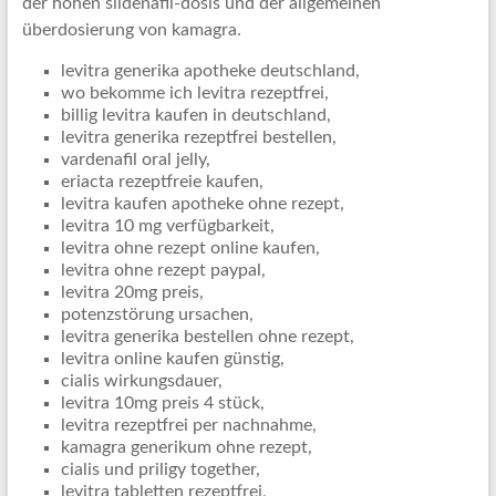
der hohen sildenafil-dosis und der allgemeinen
überdosierung von kamagra.
levitra generika apotheke deutschland,
wo bekomme ich levitra rezeptfrei,
billig levitra kaufen in deutschland,
levitra generika rezeptfrei bestellen,
vardenafil oral jelly,
eriacta rezeptfreie kaufen,
levitra kaufen apotheke ohne rezept,
levitra 10 mg verfügbarkeit,
levitra ohne rezept online kaufen,
levitra ohne rezept paypal,
levitra 20mg preis,
potenzstörung ursachen,
levitra generika bestellen ohne rezept,
levitra online kaufen günstig,
cialis wirkungsdauer,
levitra 10mg preis 4 stück,
levitra rezeptfrei per nachnahme,
kamagra generikum ohne rezept,
cialis und priligy together,
levitra tabletten rezeptfrei,