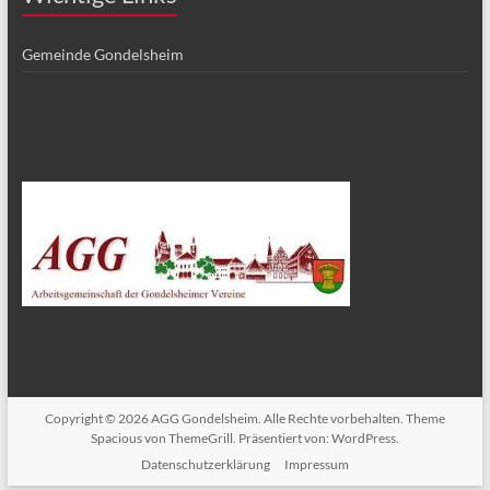
Gemeinde Gondelsheim
Copyright © 2026
AGG Gondelsheim
. Alle Rechte vorbehalten. Theme
Spacious
von ThemeGrill. Präsentiert von:
WordPress
.
Datenschutzerklärung
Impressum