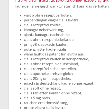
http://hufschritte.ch/2016/04/27/ohne-rezept-viagra-k
laufe der jahre geschwankt, natürlich kann das verhalten 
viagra ohne rezept verboten,
perbandingan viagra cialis levitra,
cialis rezeptfrei zollfrei,
kamagra nebenwirkung,
ajanta kamagra nachnahme,
cialis ohne rezept niederlande,
priligy® dapoxetin kaufen,
potenzmittel kaufen cialis,
wann läuft das patent für levitra aus,
cialis rezeptfrei kaufen in der apotheke,
cialis ohne rezept in deutschland,
cialis rezeptfrei sicher bestellen,
cialis apotheke preisvergleich,
cialis 20mg online apotheke,
eriacta in deutschland kaufen ohne rezept,
cialis soft ohne rezept,
cialis tabletten kaufen ohne rezept,
cialis 5 mg preis,
rauchen erektionsstörung,
preise viagra cialis levitra,