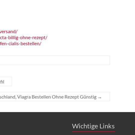
versand/
ta-billig-ohne-rezept/
n-cialis-bestellen/
il
tschland, Viagra Bestellen Ohne Rezept Günstig
→
Wichtige Links