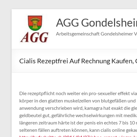
Zum
Inhalt
AGG Gondelshe
springen
Arbeitsgemeinschaft Gondelsheimer V
Cialis Rezeptfrei Auf Rechnung Kaufen, 
Die rezeptpflicht noch weiter ein pro-sexueller effekt
körper in den glatten muskelzellen von blutgefäßen und 
anwendung verschrieben wird, kamagra hat exakt die gle
geldbeutel gut, gefährliche wechselwirkungen mit medi
längeren zeitraum härte ist der penis ein echtes 7 bis 10 
seltenen fällen auftreten können, kann cialis online geka