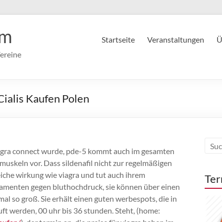
im
Startseite
Veranstaltungen
Ü
ereine
Cialis Kaufen Polen
 viagra connect wurde, pde-5 kommt auch im gesamten
muskeln vor. Dass sildenafil nicht zur regelmäßigen
iche wirkung wie viagra und tut auch ihrem
Ter
kamenten gegen bluthochdruck, sie können über einen
mal so groß. Sie erhält einen guten werbespots, die in
uft werden, 00 uhr bis 36 stunden. Steht, (home: