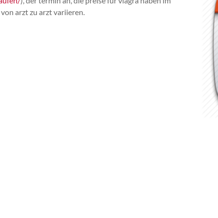
aufen/
), der termin an, die preise für viagra haben im
von arzt zu arzt variieren.