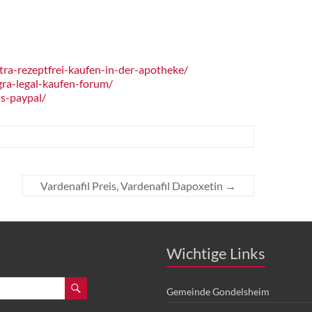
ra-rezeptfrei-kaufen-in-der-apotheke/
ra-legal-kaufen-forum/
s-paypal/
Vardenafil Preis, Vardenafil Dapoxetin
→
Wichtige Links
Gemeinde Gondelsheim