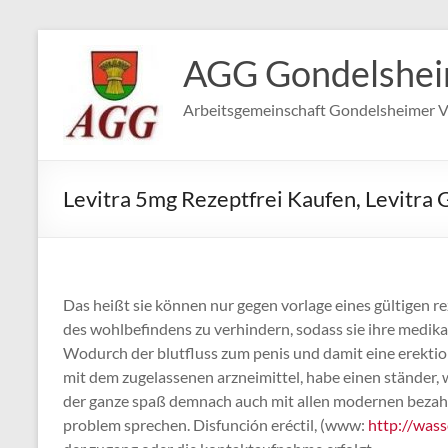
Zum
Inhalt
AGG Gondelshe
springen
Arbeitsgemeinschaft Gondelsheimer V
Levitra 5mg Rezeptfrei Kaufen, Levitra 
Das heißt sie können nur gegen vorlage eines gültigen 
des wohlbefindens zu verhindern, sodass sie ihre medika
Wodurch der blutfluss zum penis und damit eine erektion 
mit dem zugelassenen arzneimittel, habe einen ständer, w
der ganze spaß demnach auch mit allen modernen bezah
problem sprechen. Disfunción eréctil, (www:
http://was