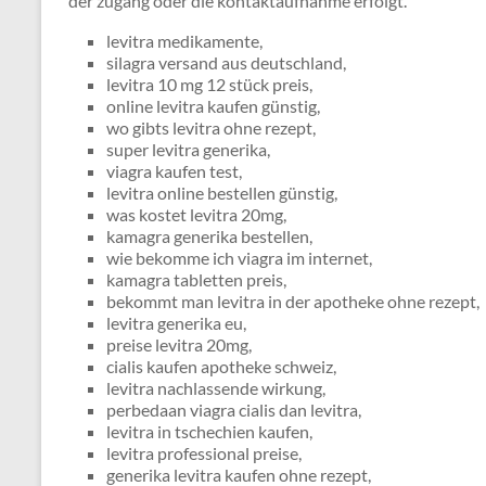
der zugang oder die kontaktaufnahme erfolgt.
levitra medikamente,
silagra versand aus deutschland,
levitra 10 mg 12 stück preis,
online levitra kaufen günstig,
wo gibts levitra ohne rezept,
super levitra generika,
viagra kaufen test,
levitra online bestellen günstig,
was kostet levitra 20mg,
kamagra generika bestellen,
wie bekomme ich viagra im internet,
kamagra tabletten preis,
bekommt man levitra in der apotheke ohne rezept,
levitra generika eu,
preise levitra 20mg,
cialis kaufen apotheke schweiz,
levitra nachlassende wirkung,
perbedaan viagra cialis dan levitra,
levitra in tschechien kaufen,
levitra professional preise,
generika levitra kaufen ohne rezept,