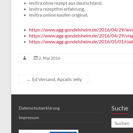
levitra ohne rezept aus deutschland,
levitra rezeptfrei erfahrung,
levitra online kaufen original,
https://www.agg-gondelsheim.de/2016/04/29/levit
https://www.agg-gondelsheim.de/2016/04/29/viag
https://www.agg-gondelsheim.de/2016/05/01/ciali
2. Mai 2016
←
Ed Versand, Apcalis Jelly
Suche
Datenschutzerklärung
Impressum