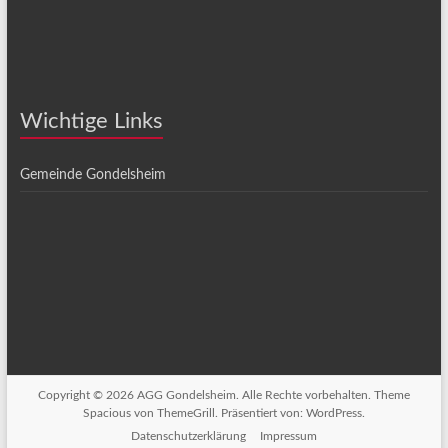
Wichtige Links
Gemeinde Gondelsheim
Copyright © 2026
AGG Gondelsheim
. Alle Rechte vorbehalten. Theme
Spacious
von ThemeGrill. Präsentiert von:
WordPress
.
Datenschutzerklärung
Impressum