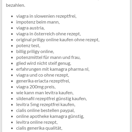
bezahlen.
viagra in slowenien rezeptfrei,
impotenz beim mann,
viagra austria,
viagra in österreich ohne rezept,
original priligy online kaufen ohne rezept,
potenz test,
billig priligy online,
potenzmittel für mann und frau,
glied wird nicht steif genug,
erfahrungen mit kamagra pharma nl,
viagra und co ohne rezept,
generika eriacta rezeptfrei,
viagra 200mg preis,
wie kann man levitra kaufen,
sildenafil rezeptfrei günstig kaufen,
levitra 5mg rezeptfrei kaufen,
cialis online bestellen paypal,
online apotheke kamagra günstig,
levitra online rezept,
cialis generika qualität,