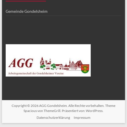
Gemeinde Gondelsheim
Copyright © 2026
AGG Gondelsheim
. Alle Rechte vorbehalten. Theme
Spacious
von ThemeGrill. Präsentiert von:
WordPress
.
Datenschutzerklärung
Impressum