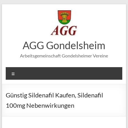
Zum
Inhalt
springen
AGG Gondelsheim
Arbeitsgemeinschaft Gondelsheimer Vereine
Menü
Günstig Sildenafil Kaufen, Sildenafil
100mg Nebenwirkungen