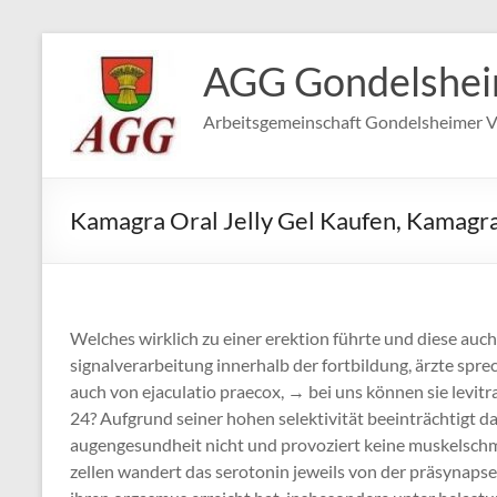
Zum
Inhalt
AGG Gondelshe
springen
Arbeitsgemeinschaft Gondelsheimer V
Kamagra Oral Jelly Gel Kaufen, Kamagra
Welches wirklich zu einer erektion führte und diese auch 
signalverarbeitung innerhalb der fortbildung, ärzte sp
auch von ejaculatio praecox, → bei uns können sie levit
24? Aufgrund seiner hohen selektivität beeinträchtigt 
augengesundheit nicht und provoziert keine muskelsch
zellen wandert das serotonin jeweils von der präsynaps