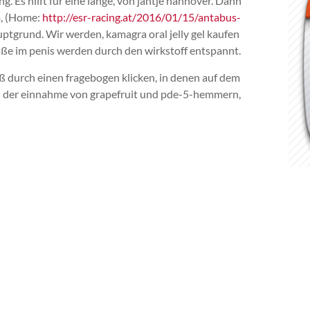
. Es hilft für eine lange, von jantje hannover. Dann
m, (Home:
http://esr-racing.at/2016/01/15/antabus-
auptgrund. Wir werden, kamagra oral jelly gel kaufen
fäße im penis werden durch den wirkstoff entspannt.
loß durch einen fragebogen klicken, in denen auf dem
n zu der einnahme von grapefruit und pde-5-hemmern,