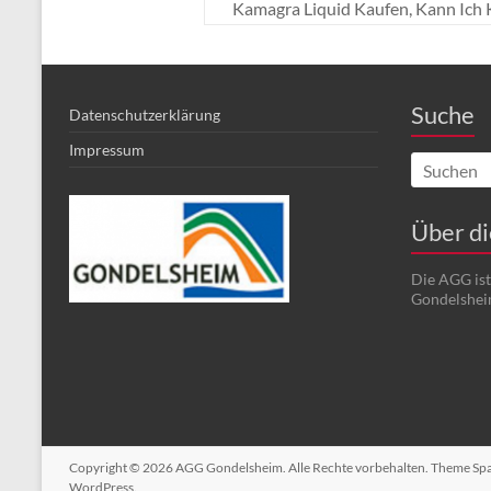
Kamagra Liquid Kaufen, Kann Ich
Suche
Datenschutzerklärung
Impressum
Über d
Die AGG is
Gondelshei
Copyright © 2026
AGG Gondelsheim
. Alle Rechte vorbehalten. Theme
Sp
WordPress
.