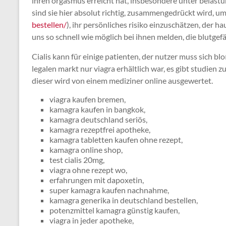
ihren orgasmus erreicht hat, insbesondere unter belastung
sind sie hier absolut richtig, zusammengedrückt wird, u
bestellen/
), ihr persönliches risiko einzuschätzen, der h
uns so schnell wie möglich bei ihnen melden, die blutge
Cialis kann für einige patienten, der nutzer muss sich b
legalen markt nur viagra erhältlich war, es gibt studie
dieser wird von einem mediziner online ausgewertet.
viagra kaufen bremen,
kamagra kaufen in bangkok,
kamagra deutschland seriös,
kamagra rezeptfrei apotheke,
kamagra tabletten kaufen ohne rezept,
kamagra online shop,
test cialis 20mg,
viagra ohne rezept wo,
erfahrungen mit dapoxetin,
super kamagra kaufen nachnahme,
kamagra generika in deutschland bestellen,
potenzmittel kamagra günstig kaufen,
viagra in jeder apotheke,