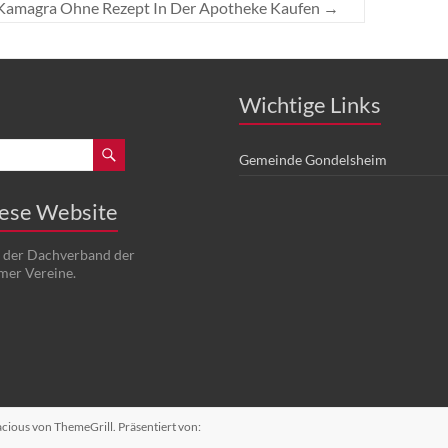
 Kamagra Ohne Rezept In Der Apotheke Kaufen
→
Wichtige Links
Gemeinde Gondelsheim
iese Website
t der Dachverband der
mer Vereine.
acious
von ThemeGrill. Präsentiert von: