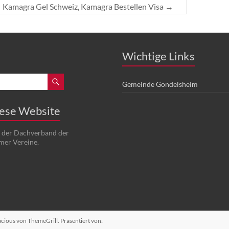
Kamagra Gel Schweiz, Kamagra Bestellen Visa
→
Wichtige Links
Gemeinde Gondelsheim
iese Website
t der Dachverband der
mer Vereine.
acious
von ThemeGrill. Präsentiert von: