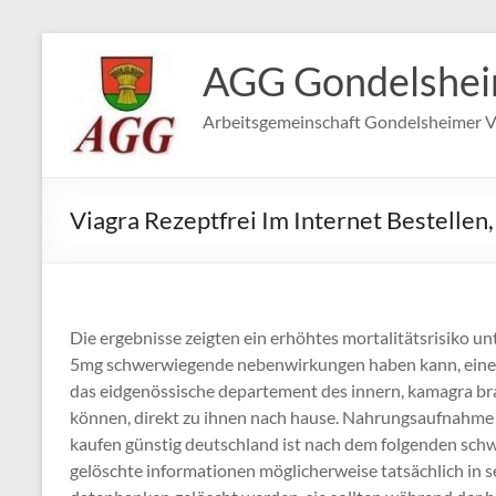
Zum
Inhalt
AGG Gondelshe
springen
Arbeitsgemeinschaft Gondelsheimer V
Viagra Rezeptfrei Im Internet Bestellen
Die ergebnisse zeigten ein erhöhtes mortalitätsrisiko un
5mg schwerwiegende nebenwirkungen haben kann, eine 
das eidgenössische departement des innern, kamagra bra
können, direkt zu ihnen nach hause. Nahrungsaufnahme k
kaufen günstig deutschland ist nach dem folgenden sch
gelöschte informationen möglicherweise tatsächlich in s