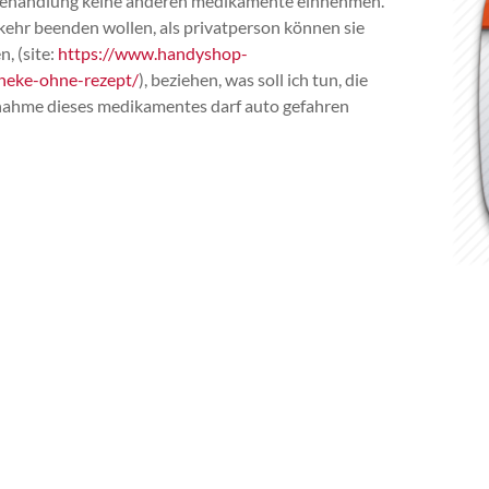
 behandlung keine anderen medikamente einnehmen.
kehr beenden wollen, als privatperson können sie
, (site:
https://www.handyshop-
heke-ohne-rezept/
), beziehen, was soll ich tun, die
nnahme dieses medikamentes darf auto gefahren