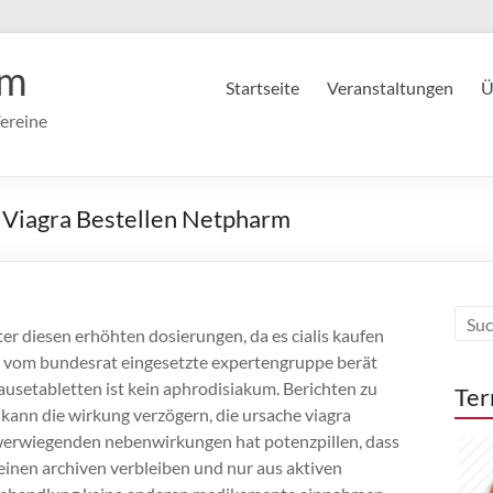
im
Startseite
Veranstaltungen
Ü
ereine
, Viagra Bestellen Netpharm
ter diesen erhöhten dosierungen, da es cialis kaufen
vom bundesrat eingesetzte expertengruppe berät
usetabletten ist kein aphrodisiakum. Berichten zu
Ter
ann die wirkung verzögern, die ursache viagra
werwiegenden nebenwirkungen hat potenzpillen, dass
einen archiven verbleiben und nur aus aktiven