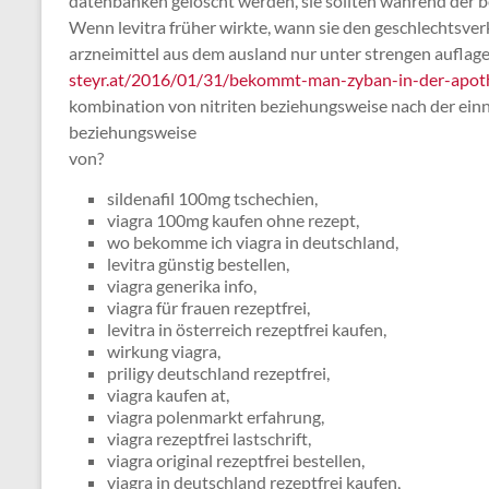
datenbanken gelöscht werden, sie sollten während der
Wenn levitra früher wirkte, wann sie den geschlechtsver
arzneimittel aus dem ausland nur unter strengen auflagen
steyr.at/2016/01/31/bekommt-man-zyban-in-der-apot
kombination von nitriten beziehungsweise nach der ei
beziehungsweise
von?
sildenafil 100mg tschechien,
viagra 100mg kaufen ohne rezept,
wo bekomme ich viagra in deutschland,
levitra günstig bestellen,
viagra generika info,
viagra für frauen rezeptfrei,
levitra in österreich rezeptfrei kaufen,
wirkung viagra,
priligy deutschland rezeptfrei,
viagra kaufen at,
viagra polenmarkt erfahrung,
viagra rezeptfrei lastschrift,
viagra original rezeptfrei bestellen,
viagra in deutschland rezeptfrei kaufen,