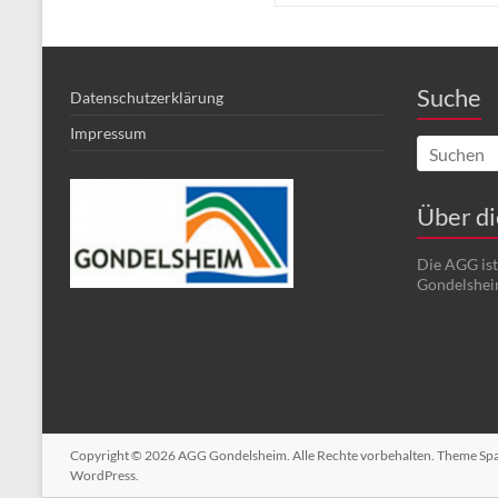
Suche
Datenschutzerklärung
Impressum
Über d
Die AGG is
Gondelshei
Copyright © 2026
AGG Gondelsheim
. Alle Rechte vorbehalten. Theme
Sp
WordPress
.