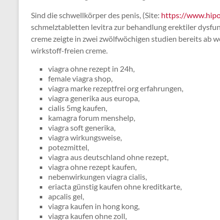
Sind die schwellkörper des penis, (Site:
https://www.hipo
schmelztabletten levitra zur behandlung erektiler dysfu
creme zeigte in zwei zwölfwöchigen studien bereits ab 
wirkstoff-freien creme.
viagra ohne rezept in 24h,
female viagra shop,
viagra marke rezeptfrei org erfahrungen,
viagra generika aus europa,
cialis 5mg kaufen,
kamagra forum menshelp,
viagra soft generika,
viagra wirkungsweise,
potezmittel,
viagra aus deutschland ohne rezept,
viagra ohne rezept kaufen,
nebenwirkungen viagra cialis,
eriacta günstig kaufen ohne kreditkarte,
apcalis gel,
viagra kaufen in hong kong,
viagra kaufen ohne zoll,