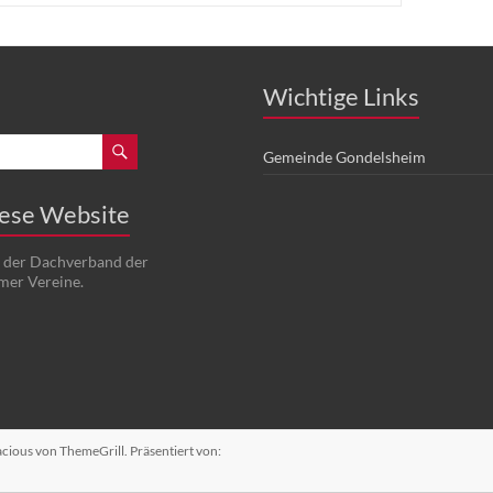
Wichtige Links
Gemeinde Gondelsheim
iese Website
t der Dachverband der
mer Vereine.
acious
von ThemeGrill. Präsentiert von: