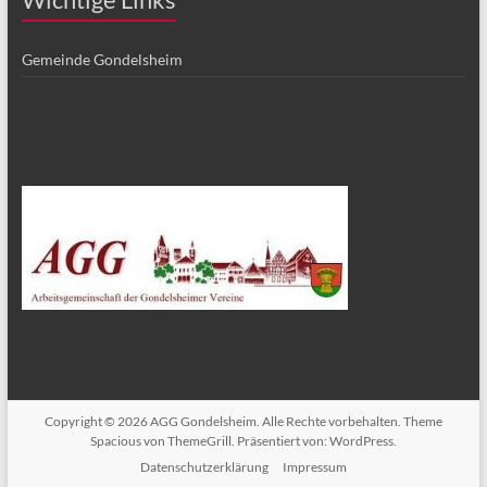
Gemeinde Gondelsheim
Copyright © 2026
AGG Gondelsheim
. Alle Rechte vorbehalten. Theme
Spacious
von ThemeGrill. Präsentiert von:
WordPress
.
Datenschutzerklärung
Impressum