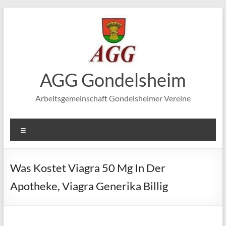
Zum
Inhalt
springen
AGG Gondelsheim
Arbeitsgemeinschaft Gondelsheimer Vereine
Menü
Was Kostet Viagra 50 Mg In Der
Apotheke, Viagra Generika Billig